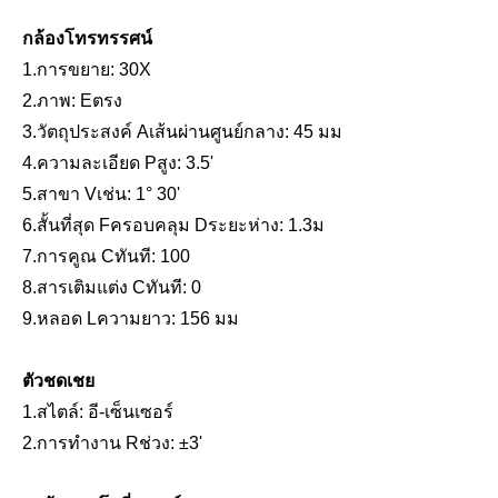
กล้องโทรทรรศน์
1.การขยาย: 30X
2.
ภาพ:
E
ตรง
3.วัตถุประสงค์
A
เส้นผ่านศูนย์กลาง: 45 มม
4.ความละเอียด
P
สูง: 3.5'
5
.
สาขา
V
เช่น: 1° 30'
6.สั้นที่สุด
F
ครอบคลุม
D
ระยะห่าง: 1.3ม
7.การคูณ
C
ทันที: 100
8.สารเติมแต่ง
C
ทันที: 0
9.หลอด
L
ความยาว: 156 มม
ตัวชดเชย
1.
สไตล์: อี
-เซ็นเซอร์
2.การทำงาน
R
ช่วง: ±3'