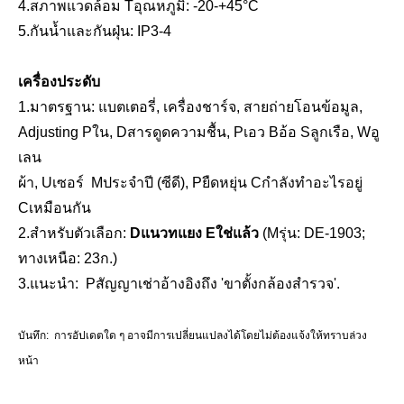
4.สภาพแวดล้อม
T
อุณหภูมิ: -20-+45°C
5.กันน้ำและกันฝุ่น: IP3-4
เครื่องประดับ
1.มาตรฐาน:
แบตเตอรี่, เครื่องชาร์จ, สายถ่ายโอนข้อมูล,
A
djusting
P
ใน,
D
สารดูดความชื้น,
P
เอว
B
อ้อ
S
ลูกเรือ,
W
อู
เลน
ผ้า,
U
เซอร์
M
ประจำปี (ซีดี),
P
ยืดหยุ่น
C
กำลังทำอะไรอยู่
C
เหมือนกัน
2.
สำหรับตัวเลือก:
D
แนวทแยง
E
ใช่แล้ว
(
M
รุ่น: DE-1903;
ทางเหนือ: 23ก.)
3.แนะนำ
:
P
สัญญาเช่าอ้างอิงถึง 'ขาตั้งกล้องสำรวจ'
.
บันทึก:
การอัปเดตใด ๆ อาจมีการเปลี่ยนแปลงได้โดยไม่ต้องแจ้งให้ทราบล่วง
หน้า