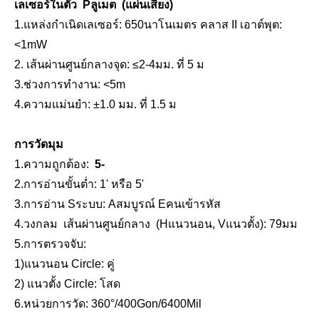
เลเซอร์ในตัว
P
ลูเมต
(แผ่นเสียง)
1.แหล่งกำเนิดเลเซอร์: 65
0
นาโนเมตร คลาส II เอาต์พุต:
<1mW
2. เส้นผ่านศูนย์กลางจุด: ≤2-4มม. ที่ 5 ม
3.ช่วงการทำงาน: <5m
4.ความแม่นยำ: ±1.0 มม. ที่ 1.5 ม
การวัดมุม
1.ความถูกต้อง:
5
-
2.การอ่านขั้นต่ำ: 1' หรือ 5'
3.การอ่าน
S
ระบบ:
A
สมบูรณ์
E
คนเข้ารหัส
4.วงกลม
เส้นผ่านศูนย์กลาง
(
H
แนวนอน,
V
แนวตั้ง): 79มม
5.การตรวจจับ:
1)แนวนอน
C
ircle: คู่
2) แนวตั้ง
C
ircle: โสด
6.หน่วยการวัด: 360°/400Gon/6400Mil