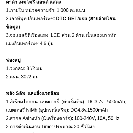
ดาด้า เมมโมรี่ แอนด์
แสดง
1.
ภายใน
หน่วยความจำ: 1,000 คะแนน
2.เอาท์พุท
I
อินเทอร์เฟซ:
DTC-GET/usb (สายถ่ายโอน
ข้อมูล)
3
.
จอแอลซีดีเรืองแสง
: LCD ส่วน 2 ด้าน เป็นสองบรรทัด
แผงอินเทอร์เฟซ 4.6 ปุ่ม
ฟองสบู่
1.วงกลม: 8 '/2 มม
2.แผ่น: 30'/2 มม
พลัง
S
อัพ
และสิ่งแวดล้อม
1.
ลิเธียมไอออน
แบตเตอรี่
(ค่าเริ่มต้น):
DC3.7v,1500mAh;
แบตเตอรี่ NiMh (อุปกรณ์เสริม): DC4.8v,1500mAh
2.สากล
A
ช่างหัว (
C
เครื่องชาร์จ): 100-240V, 10A, 50Hz
3.การดำเนินงาน
T
ime: ประมาณ 30 ชั่วโมง