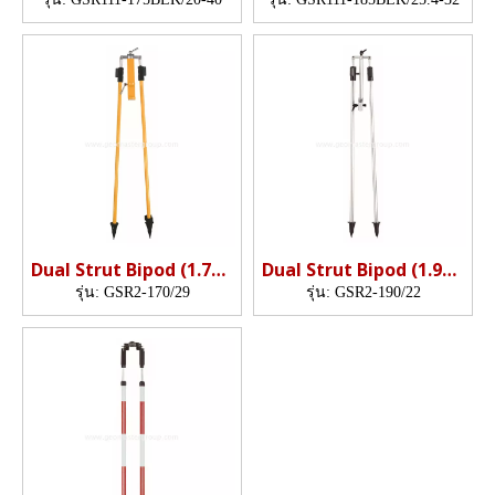
Dual Strut Bipod (1.7m,
Dual Strut Bipod (1.9m,
29mm)
25mm)
รุ่น:
GSR2-170/29
รุ่น:
GSR2-190/22