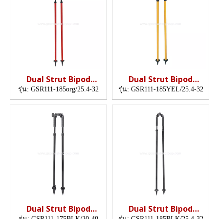
Dual Strut Bipod
Dual Strut Bipod
(1.85m, org)
(1.85m, Yel)
รุ่น:
GSR111-185org/25.4-32
รุ่น:
GSR111-185YEL/25.4-32
Dual Strut Bipod
Dual Strut Bipod
(1.75m, BLK)
(1.85m, org)
รุ่น:
GSR111-175BLK/20-40
รุ่น:
GSR111-185BLK/25.4-32