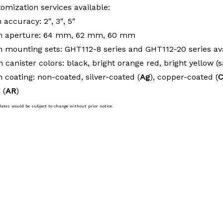
omization services available:
 accuracy: 2″, 3″, 5″
m aperture: 64 mm, 62 mm, 60 mm
m mounting sets: GHT112-8 series and GHT112-20 series av
 canister colors: black, bright orange red, bright yellow (
 coating: non-coated, silver-coated (
Ag
), copper-coated (
 (
AR
)
dates would be subject to change without prior notice.
 Instrument,Surveying Equipment,Surveying Accessories,Mobile Mapping System
rveying,Geospatial,SLAM Survey,Surveying Prism,360-deg Prism,90-deg Prism,Cats
g Mini Prism,Monitoring Prism,Prism Reflector,Reflector Prism,Road Monitoring P
tion,Rotating Prism,Stakeout Mini-Prism, Traverse Prism Kit,Traverse Prism Syst
nner Prism, 3D Prism, Target Prism, Optical Glass,Optical Prism, Optical Square,Le
ion Prism,Subway Prism,L-bar Prism, L-bar Mini Prism,U-bar Prism,U-bar Mini Pris
m,GMP Prism,Road Prism,Circular Road Prism,Square Road Prism,Road Stud,Mini Pri
erically Mounted Retro Reflector (SMR), Red Ring Reflector (RRR),Laser Tracker,Sp