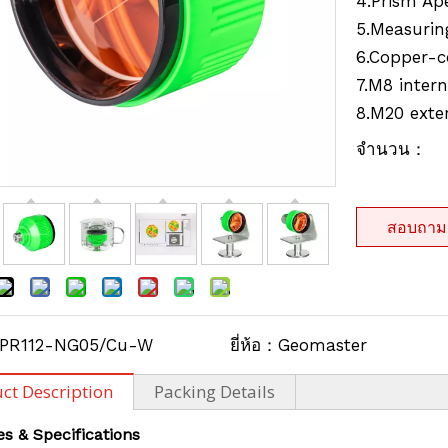
4.Prism Ap
5.Measurin
6.Copper-c
7.M8 inter
8.M20 exte
จำนวน：
สอบถาม
PR112-NG05/Cu-W
ยี่ห้อ：
Geomaster
ct Description
Packing Details
es
&
Specifications