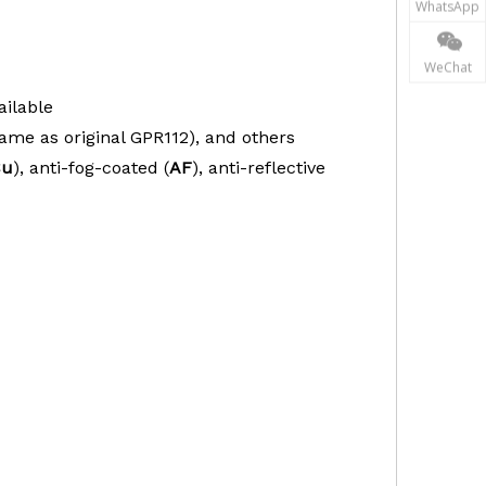
WhatsApp
WeChat
ailable
same as original GPR112), and others
Cu
), anti-fog-coated (
AF
), anti-reflective
,Mobile Mapping Survey,LiDAR Survey,SLAM Mapping System,
 Eye Prism,Mini Prism, Mini Prism Set,Mini Prism System,
rism,Road Prism,Road Stud,Robotic Prism,Robotic Prism,Robotic
em,Tunnel Prism, Drone Prism, UAV Prism,GPS Prism,Laser
d Flashing Prism, Flashing Prism, Strobe Prism,Tunnel Prism,
m, U-bar Monitoring Prism,Dual Prism,Dual Sided Prism,45-deg
sm Pack,Ball Prism,Ball Mini Prism,Sliding Prism,Sliding Mini
herical Prism,Spherical Reflector,Railshoe,Rail Shoe,Reflective