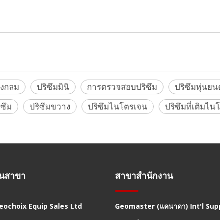
ism (Artec,DJI,Autel,Cygnus,Holy Stone, Fimi, Faro, Geomax, GeoSLAM, Leica, Mini,
eb,Geomaster)
วงกลม
ปริซึมมินิ
การตรวจสอบปริซึม
ปริซึมหุ่นยนต
ิซึม
ปริซึมขวาง
ปริซึมไนโตรเจน
ปริซึมที่เติมไ
านสาขา
สาขาสำนักงาน
Geochoix Equip Sales Ltd
Geomaster (แคนาดา) Int'l Supp