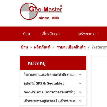
ปริซึมกันน้ำ (5', ไม่เคลือบ)
บ้าน
เกี่ยวกับเรา
ทรัพยากร
บ้าน
»
ผลิตภัณฑ์
»
รายละเอียดสินค้า
»
Waterpro
หมวดหมู่
โดรนสแกนเนอร์เลเซอร์ตัวติดตามเลเซอร์และสแลม
Waterproof Prism (5",silver-coated)
อุปกรณ์ GPS & Geotablet
Geo-Prisms (การตรวจสอบปริซึม)
เป้าหมายทางภูมิศาสตร์ (เป้าหมายการสำรวจ)