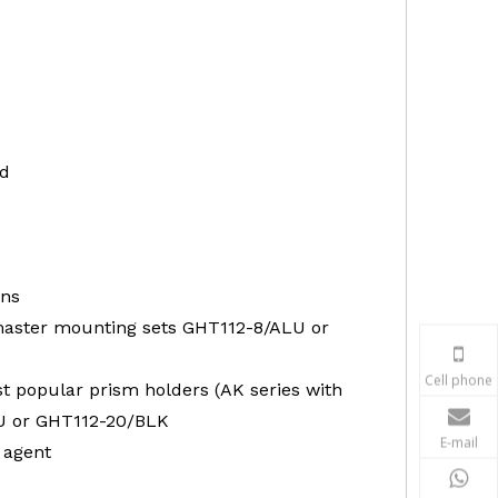
ed
ons
omaster mounting sets GHT112-8/ALU or
Cell phone
st popular prism holders (AK series with
U or GHT112-20/BLK
E-mail
 agent