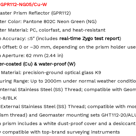
:
GPR112-NG05/Cu-
W
aster Prism Reflector (GPR112)
ster Color: Pantone 802C Neon Green (NG)
ter Material: PC, colorfast, and heat-resistant
m Accuracy: ≤5″ (includes
real-time Zygo test report
)
m Offset: 0 or –30 mm, depending on the prism holder us
m Aperture: 62 mm (2.44 in)
r-coated (Cu) &
w
ater
-
proof (W)
 Material: precision-ground optical glass K9
uring Range: Up to 2000m under normal weather conditi
Internal Stainless Steel (SS) Thread; compatible with Ge
2-8/BLK
 External Stainless Steel (SS) Thread; compatible with mo
ism thread) and Geomaster mounting sets GHT112-20/AL
h prism includes a white dust-proof cover and a desiccant
ly compatible with top-brand surveying instruments