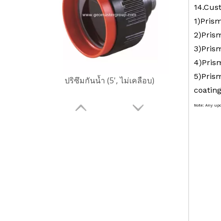
14.Cust
1)Prism
2)Pris
3)Pris
4)Prism
5)Prism
ปริซึมกันน้ำ (5', ไม่เคลือบ)
coating
Note: Any up
Surveying
Remote Su
Monitorin
Prism Sta
Prism,Sca
Construct
Mini Pris
Prism,Sph