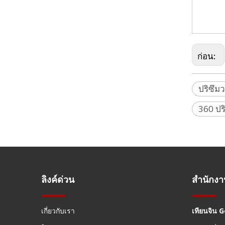
ปริซึมกันน้ำ (52.5 มม. เคลือบเงิน)
Sphere Pr
Trimble,Z
ก่อน:
ปริซึม
360 ปร
ปริซึมกันน้ำ (5', ไม่เคลือบ)
ลิงค์ด่วน
สำนักง
เกี่ยวกับเรา
เทียนจิน 