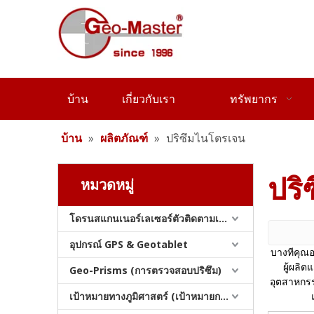
บ้าน
เกี่ยวกับเรา
ทรัพยากร
บ้าน
»
ผลิตภัณฑ์
»
ปริซึมไนโตรเจน
ปริ
หมวดหมู่
โดรนสแกนเนอร์เลเซอร์ตัวติดตามเลเซอร์และสแลม
อุปกรณ์ GPS & Geotablet
บางทีคุณอ
ผู้ผลิ
Geo-Prisms (การตรวจสอบปริซึม)
อุตสาหกร
เป้าหมายทางภูมิศาสตร์ (เป้าหมายการสำรวจ)