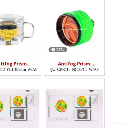
วิดีโอ
tifog Prism
Antifog Prism
copper-coated)
(62mm,5",copper-
112-YEL405/Cu-W/AF
รุ่น:
GPR112-NG05/Cu-W/AF
coated)