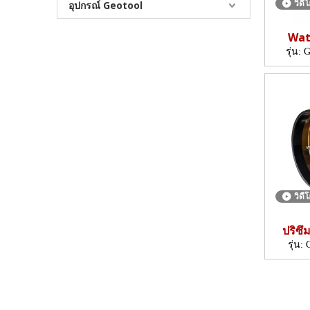
วิดี
อุปกรณ์ Geotool
Wat
(5",
รุ่น:
G
วิดี
ปริซึ
รุ่น: