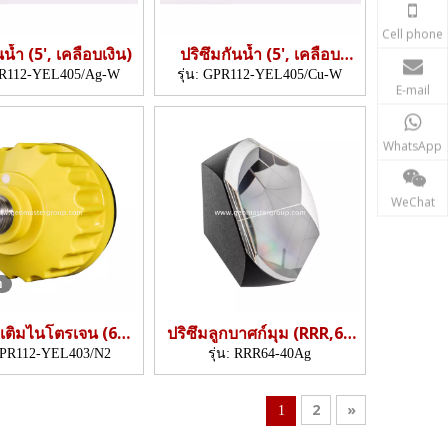
Cell phone
นน้ำ (5', เคลือบเงิน)
ปริซึมกันน้ำ (5', เคลือบ
ทองแดง)
R112-YEL405/Ag-W
รุ่น:
GPR112-YEL405/Cu-W
E-mail
WhatsApp
WeChat
อ
ี่เติมไนโตรเจน (62
ปริซึมลูกบาศก์มุม (RRR,64
มม., 3 ')
มม./40 มม.)
PR112-YEL403/N2
รุ่น:
RRR64-40Ag
2
»
1