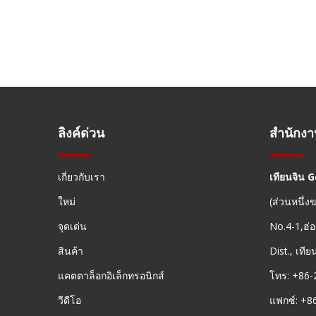
ลิงค์ด่วน
สำนักง
เกี่ยวกับเรา
เทียนจิน 
ใหม่
(ส่วนหนึ่
จุดเด่น
No.4-1,ฮ่อ
สินค้า
Dist., เที
แคตตาล็อกอิเล็กทรอนิกส์
โทร: +86-
วีดีโอ
แฟกซ์: +8