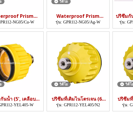
โอ
วิดีโอ
erproof Prism
Waterproof Prism
ปริซึมกั
copper-coated)
(5",silver-coated)
PR112-NG05/Cu-W
รุ่น:
GPR112-NG05/Ag-W
รุ่น:
GP
โอ
วิดีโอ
วิดีโ
มกันน้ำ (5', เคลือบ
ปริซึมที่เติมไนโตรเจน (62
ปริซึมท
ทองแดง)
มม., 5 ')
GPR112-YEL405-W
รุ่น:
GPR112-YEL405/N2
รุ่น:
G