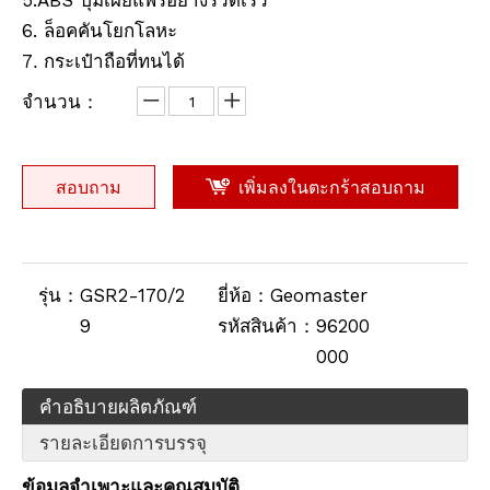
5.ABS ปุ่มเผยแพร่อย่างรวดเร็ว
6. ล็อคคันโยกโลหะ
Dual Strut Bipod (1.9m, 25mm)
Dual Strut Bipod (1.85m, Yel)
7
. กระเป๋าถือที่ทนได้
จำนวน：
สอบถาม
เพิ่มลงในตะกร้าสอบถาม
รุ่น：
GSR2-170/2
ยี่ห้อ：
Geomaster
9
รหัสสินค้า：
96200
000
คำอธิบายผลิตภัณฑ์
รายละเอียดการบรรจุ
ข้อมูลจำเพาะและคุณสมบัติ