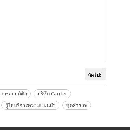
, อะแดปเตอร์เสาปริซึม, ตัวยึดดูดปริซึม, อะแดปเตอร์สแกนเนอร์ทรงกลม, อะแดปเตอร์
ดปเตอร์ปริซึม,ตัวพาปริซึม,ปริซึม Tribrach,ฐานดริฟท์,ปริซึมพรีเมียร์,Tribrach
 คลิปหนีบราง, คลิปหนีบราง, TS06, TS07, TS12, TS13, TS15, TS16, GS07,
rnsten, Brunson, Faro, Geomax, GeoSLAM, Leica, มาตรวิทยา, Nikon,
ถัดไป:
บริการออปติคัล
ปริซึม Carrier
ผู้ให้บริการความแม่นยำ
ชุดสำรวจ