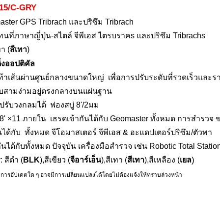
TS15/C-GRY
ster GPS Tribrach และปริซึม Tribrach
นที่ภาษาญี่ปุ่น
-สไตล์
จีพีเอส
ไตรบราค
s และปริซึม Tribrachs
ทา (
สีเทา
)
ิ่งออปติคัล
เท้าเส้นผ่านศูนย์กลางขนาดใหญ่ เพื่อการปรับระดับที่รวดเร็วและรา
ับสามง่ามอยู่ตรงกลางบนแผ่นฐาน
ปรับวงกลมได้ ฟองสบู่ 8'/2มม
/8' ×11
ภายใน
เธรดเข้ากันได้กับ Geomaster ทั้งหมด
การสำรวจ
ข
นได้กับ ทั้งหมด
จีโอมาสเตอร์
จีพีเอส &
อะแดปเตอร์ปริซึม/ตัวพา
กันได้กับทั้งหมด
ปัจจุบัน
เครื่องมือสำรวจ เช่น Robotic Total Station
)
: สีดำ (
BLK
),สีเขียว (
จีอาร์เอ็น
),สีเทา (
สีเทา
),สีเหลือง (
เยล
 การอัปเดตใด ๆ อาจมีการเปลี่ยนแปลงได้โดยไม่ต้องแจ้งให้ทราบล่วงหน้า
กและแฮชแท็ก
ำรวจ, อุปกรณ์การสำรวจ, อุปกรณ์เสริมการสำรวจ, ระบบการทำแผนที่มือถือ, การสำรวจการทำแผนที่มือถือ
, Geosystems, การจับภาพความเป็นจริง, การสำรวจ SLAM, ปริซึมแบบหลายแทร็ก, เป้าหมายแบบหลายแท