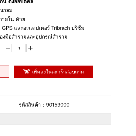
ดิ่งออปติคัล
โกน
รงกลม
ด้าย
ภายใน
 GPS และอะแดปเตอร์ Tribrach ปริซึม
ื่องมือสำรวจและอุปกรณ์สำรวจ
เพิ่มลงในตะกร้าสอบถาม
รหัสสินค้า：
90159000