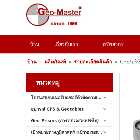
บ้าน
เกี่ยวกับเรา
ทรัพยากร
บ้าน
»
ผลิตภัณฑ์
»
รายละเอียดสินค้า
»
GPS/ปริ
หมวดหมู่
โดรนสแกนเนอร์เลเซอร์ตัวติดตามเลเซอร์และสแลม
GPS/ปริซึมไตรบราช (TS15,C)
อุปกรณ์ GPS & Geotablet
Geo-Prisms (การตรวจสอบปริซึม)
เป้าหมายทางภูมิศาสตร์ (เป้าหมายการสำรวจ)