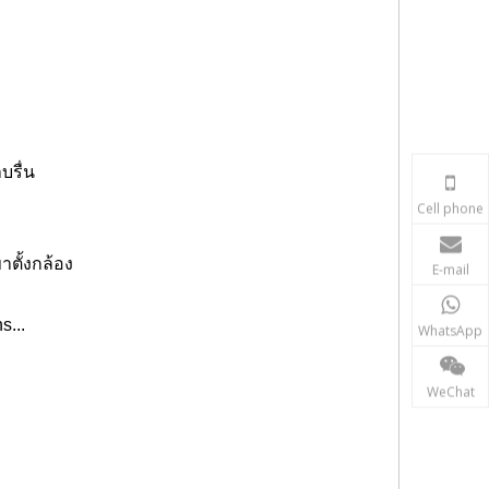
บรื่น
Cell phone
าตั้งกล้อง
E-mail
s...
WhatsApp
WeChat
, การสำรวจ LiDAR, ระบบการทำแผนที่ SLAM, การสำรวจระยะไกล, เชิงพื้นที่, การ
ร็ก, การสำรวจทางรถไฟ, การปรับระดับ อะแดปเตอร์พนักงาน,ตัวยึดแม่เหล็ก