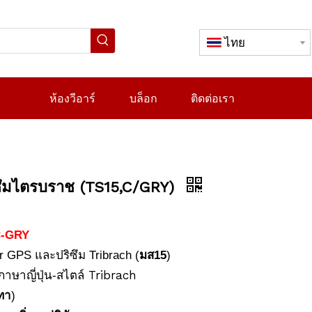
ไทย
ห้องวีอาร์
บล็อก
ติดต่อเรา
ซึมไตรบราช (TS15,C/GRY)
C-GRY
 GPS และปริซึม Tribrach (
มส15
)
สไตล์ Tribrach
าษาญี่ปุ่น-
เทา
)