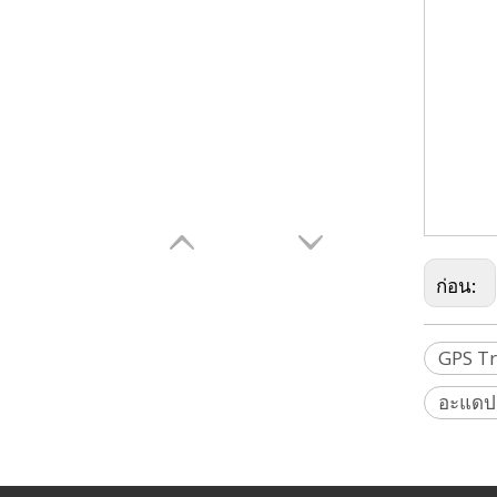
คงที่,ตัวยึด
เป้าหมายสแ
ปลั๊กจุด,สวิ
58002007,Tr
GS08, GS10
Pentax, Rie
Rothbucher,
ก่อน:
GPS Tr
อะแดปเ