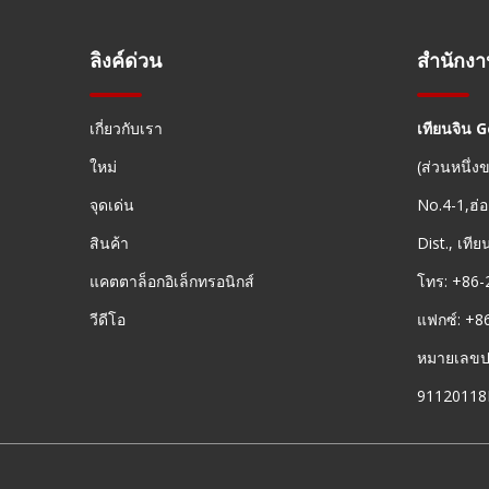
ลิงค์ด่วน
สำนักง
เกี่ยวกับเรา
เทียนจิน 
ใหม่
(ส่วนหนึ่
จุดเด่น
No.4-1,ฮ่อ
สินค้า
Dist., เที
แคตตาล็อกอิเล็กทรอนิกส์
โทร: +86-
วีดีโอ
แฟกซ์: +8
หมายเลขประ
9112011