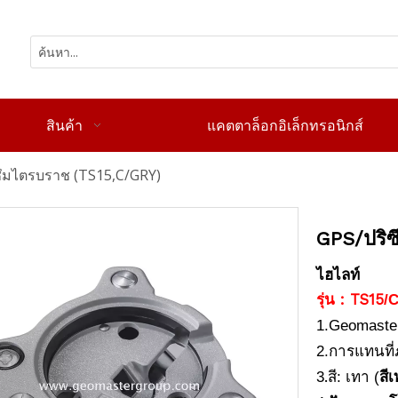
สินค้า
แคตตาล็อกอิเล็กทรอนิกส์
ซึมไตรบราช (TS15,C/GRY)
GPS/ปริ
ไฮไลท์
รุ่น : TS15
/
1.Geomaster
2.การแทนที่ภ
.
3
สี: เทา (
สี