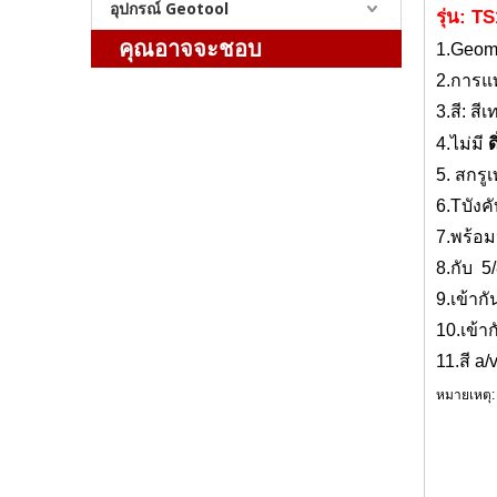
อุปกรณ์ Geotool
รุ่น: 
GPS/ปริซึมไตรบราช (TS15,C)
คุณอาจจะชอบ
1.Geoma
2.การแท
3.สี: สีเ
4.ไม่มี
ด
5
. สกรู
6
.
T
บังค
7
.
พร้อม
8.
กับ
5
9.
เข้ากั
10
.เข้า
11.สี a/v
หมายเหตุ:
คำหลั
เครื่องมือส
สำรวจ SLAM