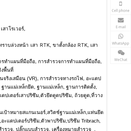
Cell phone
E-mail
 เสาโรเวอร์,
WhatsApp
้ทราบล่วงหน้า
เสา RTK, ขาตั้งกล้อง RTK, เสา
WeChat
รทำแผนที่มือถือ, การสำรวจการทำแผนที่มือถือ,
ื้นที่
็นจริงเสมือน (VR), การสำรวจทางรถไฟ, อะแดป
่, ฐานแม่เหล็กยึด, ฐานแม่เหล็ก, ฐานการติดตั้ง,
ปเตอร์เสาปริซึม,ตัวยึดดูดปริซึม, ถ้วยดูด,ที่วาง
ป้าหมายสแกนเนอร์,สวิตช์ฐานแม่เหล็ก,แท่นยึด
ซึม,อะแดปเตอร์ปริซึม,ตัวพาปริซึม,ปริซึม Tribrach,
ุดสำรวจ, ปลั๊กแบบสำรวจ, เครื่องหมายสำรวจ ,