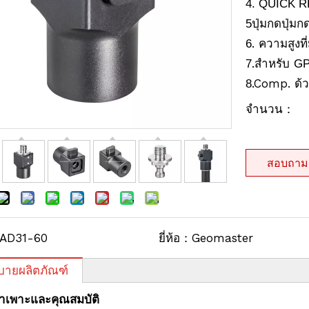
4. QUICK R
ปุ่มกดปุ่มก
5
. ความสูงที
6
.สำหรับ
7
G
.Comp. ด้วย
8
จำนวน：
สอบถาม
AD31-60
ยี่ห้อ：
Geomaster
บายผลิตภัณฑ์
จำเพาะและคุณสมบัติ