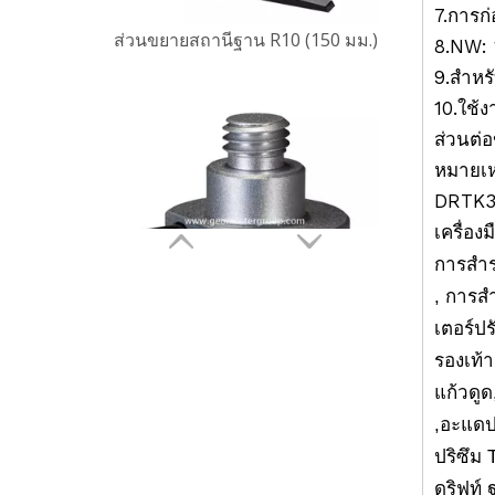
7.การก่
8.NW: 
9.สำหร
10.ใช้ง
ส่วนต่อ
หมายเห
อะแดปเตอร์สกรูถึงสต็อก
DRTK3,
เครื่อ
การสำร
, การส
เตอร์ปร
รองเท้า
แก้วดูด
,อะแดป
ปริซึม 
ดริฟท์