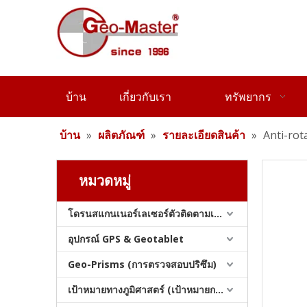
อะแดปเตอร์สกรูถึงสต็อก
บ้าน
เกี่ยวกับเรา
ทรัพยากร
บ้าน
»
ผลิตภัณฑ์
»
รายละเอียดสินค้า
»
Anti-rot
หมวดหมู่
โดรนสแกนเนอร์เลเซอร์ตัวติดตามเลเซอร์และสแลม
อะแดปเตอร์ Picket Picket Picket
อุปกรณ์ GPS & Geotablet
Geo-Prisms (การตรวจสอบปริซึม)
เป้าหมายทางภูมิศาสตร์ (เป้าหมายการสำรวจ)