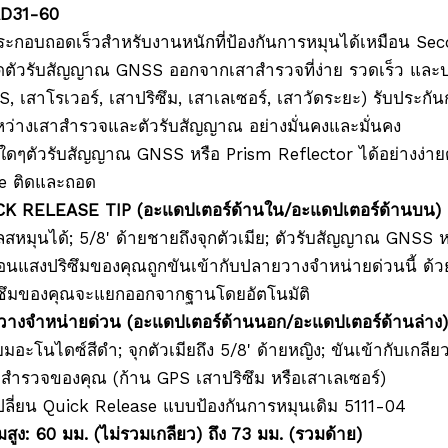
GAD31-60
ประกอบถอดเร็วสำหรับงานหนักที่ป้องกันการหมุนได้เหมือน Sec
ตัวรับสัญญาณ GNSS ออกจากเสาสำรวจที่ง่าย รวดเร็ว และป
, เสาโรเวอร์, เสาปริซึม, เสาเลเซอร์, เสาวัดระยะ) รับประกั
ว่างเสาสำรวจและตัวรับสัญญาณ อย่างมั่นคงและมั่นคง
ใดๆตัวรับสัญญาณ GNSS หรือ Prism Reflector ได้อย่างง่ายด
e ติดและถอด
CK RELEASE TIP (อะแดปเตอร์ด้านใน/อะแดปเตอร์ด้านบน)
สหมุนได้; 5/8' ด้ายชายถึงจุกตัวเมีย; ตัวรับสัญญาณ GNSS ห
้อนแสงปริซึมของคุณถูกขันเข้ากับปลายวางจำหน่ายด่วนนี้ ด
ิซึมของคุณจะแยกออกจากฐานโดยอัตโนมัติ
วางจำหน่ายด่วน (อะแดปเตอร์ด้านนอก/อะแดปเตอร์ด้านล่าง)
ียมอะโนไดซ์สีดำ; จุกตัวเมียถึง 5/8' ด้ายหญิง; ขันเข้ากับเกลียวต
สำรวจของคุณ (ก้าน GPS เสาปริซึม หรือเสาเลเซอร์)
ปลี่ยน Quick Release แบบป้องกันการหมุนเดิม 5111-04
สูง: 60 มม. (ไม่รวมเกลียว) ถึง 73 มม. (รวมด้าย)