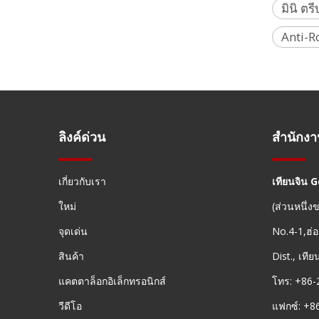
มินิ ตรี
Anti-R
อะแดปเตอร์รีลีส R10 (50 มม.)
ลิงค์ด่วน
สำนักง
เกี่ยวกับเรา
เทียนจิน 
ใหม่
(ส่วนหนึ่
จุดเด่น
No.4-1,ฮ่อ
สินค้า
Dist., เที
แคตตาล็อกอิเล็กทรอนิกส์
โทร: +86-
วีดีโอ
แฟกซ์: +8