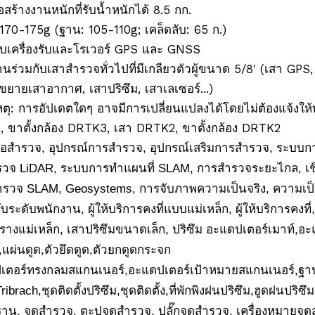
อสร้างงานหนักที่รับน้ำหนักได้ 8.5 กก.
170-175g (ฐาน: 105-110g; เคล็ดลับ: 65 ก.)
ับเครื่องรับและโรเวอร์ GPS และ GNSS
านร่วมกับเสาสำรวจทั่วไปที่มีเกลียวตัวผู้ขนาด 5/8' (เสา GPS,
ขยายเสาอากาศ, เสาปริซึม, เสาเลเซอร์...)
ตุ: การอัปเดตใดๆ อาจมีการเปลี่ยนแปลงได้โดยไม่ต้องแจ้งให
 ขาตั้งกล้อง DRTK3, เสา DRTK2, ขาตั้งกล้อง DRTK2
งมือสำรวจ, อุปกรณ์การสำรวจ, อุปกรณ์เสริมการสำรวจ, ระบบกา
วจ LiDAR, ระบบการทำแผนที่ SLAM, การสำรวจระยะไกล, เชิงพ
ำรวจ SLAM, Geosystems, การจับภาพความเป็นจริง, ความเป
ับระดับพนักงาน, ผู้ให้บริการคงที่แบบแม่เหล็ก, ผู้ให้บริการคงที
รางแม่เหล็ก, เสาปริซึมขนาดเล็ก, ปริซึม อะแดปเตอร์เมาท์,อะแด
,แผ่นดูด,ตัวยึดดูด,ตัวยกดูดกระจก
เตอร์ทรงกลมสแกนเนอร์,อะแดปเตอร์เป้าหมายสแกนเนอร์,ฐานเ
Tribrach,ชุดติดตั้งปริซึม,ชุดติดตั้ง,ที่พักพิงฝนปริซึม,ฮูดฝนปริ
 ฐาน, จุดสำรวจ, ตะปูจุดสำรวจ, ปลั๊กจุดสำรวจ, เครื่องหมายจ