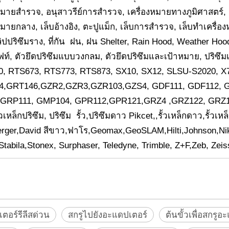
งหมายสำรวจ, อนุสาวรีย์การสำรวจ, เครื่องหมายทางภูมิศาสตร
หมายกลาง, เล็บอ้างอิง, ตะปูแม็ก, เล็บการสำรวจ, เล็บทำเครื่อง
ิปปริซึมราง, ที่กัน ฝน, ฝน Shelter, Rain Hood, Weather Hood
ท์, ตัวยึดปริซึมแบบวงกลม, ตัวยึดปริซึมและเป้าหมาย, ปริซึมเ
, RTS673, RTS773, RTS873, SX10, SX12, SLSU-S2020, X7
4,GRT146,GZR2,GZR3,GZR103,GZS4, GDF111, GDF112, G
GRP111, GMP104, GPR112,GPR121,GRZ4 ,GRZ122, GRZ101,รั้วเ
ั้วเหล็กปริซึม, ปริซึม
รั้ว,ปริซึมดาว Pikcet,,รั้วเหล็กดาว,รั้ว
rger,David สีขาว,ฟาโร,Geomax,GeoSLAM,Hilti,Johnson,Niko
abila,Stonex, Surphaser, Teledyne, Trimble, Z+F,Zeb, Zeis
ตอร์รีลีสด่วน
สกรูไปยังอะแดปเตอร์
ต้นขั้วเพื่อสกรูอ