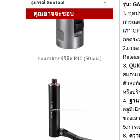
อุปกรณ์ Geotool
รุ่น: 
อะแดปเตอร์รีลีส R10 (50 มม.)
คุณอาจจะชอบ
1. ชุด
การถอด
เสา GPS
ถอดระห
2.แปลง
Releas
3.
QUI
สแตนเล
ตัวสะท
หรือปร
ส่วนขยายสถานีฐาน R10 (150 มม.)
4.
ฐาน
อลูมิเน
ของเสา
5.การเ
6.
ความ