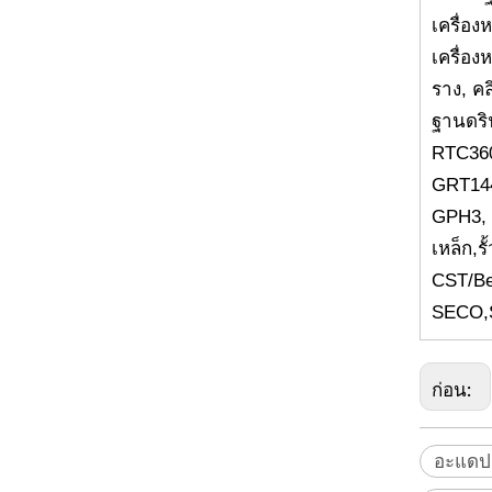
อะแดปเตอร์ Picket Picket Picket
เครื่อ
เครื่อง
ราง, คล
ฐานดริฟ
RTC360
GRT14
GPH3, 
เหล็ก,ร
CST/Be
SECO,St
Anti-Rotating Quick Release (40 มม.)
ก่อน:
อะแดปเ