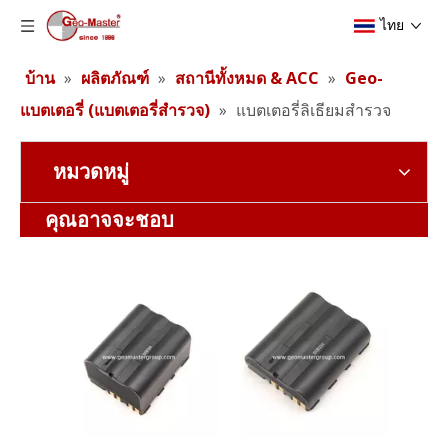
ไทย
บ้าน
»
ผลิตภัณฑ์
»
สถานีทั้งหมด & ACC
»
Geo-
แบตเตอรี่ (แบตเตอรี่สำรวจ)
»
แบตเตอรี่ลิเธียมสำรวจ
หมวดหมู่
แบตเตอรี่สำรวจลิเธียม (7.2V, 3.45AH, 24.84WH)
แบตเตอรี่ลิเธียมสำรวจแบตเตอรี่
คุณอาจจะชอบ