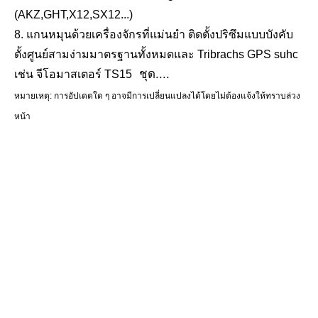
(AKZ,GHT,X12,SX12...)
ฐานปริซึมรางแม่เหล็ก (48 มม.)
ฐานปริซึมรางแม่เหล็ก (48 มม.)
8
. แกนหมุนด้วยเครื่องจักรที่แม่นยำ ติดตั้งปริซึมแบบบังคับ
ตั้งศูนย์สามง่ามมาตรฐานทั้งหมดและ Tribrachs GPS suhc
ชุด....
เช่น
จีโอมาสเตอร์ TS15
หมายเหตุ: การอัปเดตใด ๆ อาจมีการเปลี่ยนแปลงได้โดยไม่ต้องแจ้งให้ทราบล่วง
หน้า
คำหลักและแฮชแท็ก
เครื่องมือสำรวจ, อุปกรณ์การสำรวจ, อุปกรณ์เสริมการสำรวจ, ระบบการทำแผนที่มือถือ, การ
สำรวจการทำแผนที่มือถือ, การสำรวจ LiDAR, ระบบการทำแผนที่ SLAM, การสำรวจระยะไกล,
ภูมิสารสนเทศ,
การสำรวจ SLAM, Geosystems, การจับภาพความเป็นจริง, การสำรวจ SLAM, ปริซึมแบบ
พุกหมุดขับ (53มม.)
ขาตั้งกล้อง All-Terrain Pro
หลายแทร็ก, เป้าหมายแบบหลายแทร็ก, การสำรวจทางรถไฟ, อะแดปเตอร์ปรับระดับพนักงาน,
ตัวยึดแบบแม่เหล็ก, ตัวยึดแบบคงที่, ฐานยึดแม่เหล็ก,
ฐานแม่เหล็ก, ฐานการติดตั้ง, รองเท้ารางแม่เหล็ก, เสาปริซึมขนาดเล็ก, อะแดปเตอร์เมาท์ปริซึม,
อะแดปเตอร์เสาปริซึม, ตัวยึดดูดปริซึม, อะแดปเตอร์ทรงกลมสแกนเนอร์, อะแดปเตอร์เป้าหมาย
สแกนเนอร์,