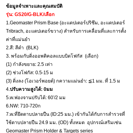
ข้อมูลจำเพาะและคุณสมบัติ
รุ่น: GS20/
G
-
BLK
/เลือก
1.Geomaster Prism Base (อะแดปเตอร์ปริซึม, อะแดปเตอร์
Tribrach, อะแดปเตอร์ขวาง) สำหรับการเคลื่อนที่และการตั้ง
ค่าที่แม่นยำ
2
.สี:
สีดำ
(
BLK
)
เสา RTK (2.0ม.,10มม.)
ขาตั้งกล้อง RTK (M32,1.50m)
3
. พร้อมกับดิ่งออพติคอลแบบบิดโฟกัส
(เลือก)
(1) กำลังขยาย: 2.5 เท่า
(2) ช่วงโฟกัส: 0.5-15 ม
(3) ดิ่งลง
(โอเวอร์พอยต์) ก
ความแม่นยำ: ≦1 มม. ที่ 1.5 ม
4
.
ปรับความสูงได้:
0
มม
5
.w.ฟองจานปรับได้: 60'/2 มม
6.NW: 710-720ก
7
.w.ที่ยึดดาบปลายปืน (ID:25 มม.) เข้ากันได้กับการสำรวจที่
ใช้ดาบปลายปืน 24.9 มม. (OD) ทั้งหมด
อุปกรณ์เสริมเช่น
Geomaster Prism Holder & Targets series