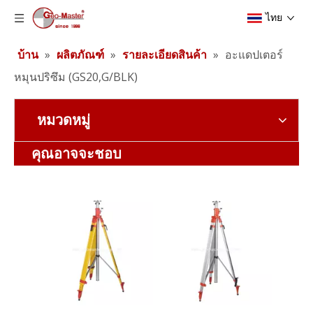
ไทย
บ้าน
»
ผลิตภัณฑ์
»
รายละเอียดสินค้า
»
อะแดปเตอร์
หมุนปริซึม (GS20,G/BLK)
หมวดหมู่
ขาตั้งกล้องลิฟต์ผู้รับเหมา (3.5 ม.)
แบตเตอรี่ลิเธียมสำรวจ (3.8v,5.2Ah,19.76Wh)
คุณอาจจะชอบ