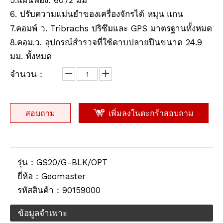
5.แผ่นฟอง: 60'/2 มม
6. ปรับความแม่นยำของเครื่องจักรได้
แกน
หมุน
ปริซึมกันน้ำ (5', เคลือบทองแดง)
Prism Antifog (62 มม., 5 ', เคลือบเงิน)
7.คอมพ์ ว. Tribrachs ปริซึมและ GPS มาตรฐานทั้งหมด
8.คอม.ว. อุปกรณ์สำรวจที่ใช้ดาบปลายปืนขนาด 24.9
มม. ทั้งหมด
จำนวน：
สอบถาม
เพิ่มลงในตะกร้าสอบถาม
รุ่น：
GS20/G-BLK/OPT
Waterproof Prism (5",silver-coated)
เสา RTK (2.5ม.,10มม.)
ยี่ห้อ：
Geomaster
รหัสสินค้า：
90159000
ข้อมูลจำเพาะ