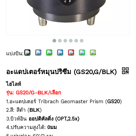
แบ่งปัน:
ปริซึมกันน้ำ (5', เคลือบทองแดง)
ปริซึมกันน้ำ (5', เคลือบเงิน)
อะแดปเตอร์หมุนปริซึม (GS20,G/BLK)
ไฮไลท์
รุ่น: GS20/
-
/เลือก
G
BLK
1.อะแดปเตอร์ Tribrach Geomaster Prism (
GS20
)
2.สี:
(
)
สีดำ
BLK
3.บิวท์อิน
ออปติคัลดิ่ง (OPT,2.5x)
4.
ปรับความสูงได้:
0มม