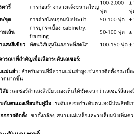
100-2,000
± 
ตารี่
การก่อสร้างกลางแจ้งขนาดใหญ่
ฟุต
ฟุ
ุด/จุด
การถ่ายโอนจุดผนังประปา
50-100 ฟุต
± 
การปูกระเบื้อง, cabinetry,
้ามเส้น
50-100 ฟุต
± 
framing
ำแสงสีเขียว
ทัศนวิสัยสูงในสภาพที่สดใส
100-150 ฟุต
± 
จารณาที่สำคัญเมื่อเลือกระดับเลเซอร์:
มแม่นยำ
: สำหรับงานที่มีความแม่นยำสูงเช่นการติดตั้งกระเบื้อง
งวดมากขึ้น
วิสัย
: เลเซอร์ลำแสงสีเขียวมองเห็นได้ชัดเจนกว่าเลเซอร์สีแดง
ะดับตนเองเทียบกับคู่มือ
: ระดับเลเซอร์ระดับตนเองมีประสิท
ลือกการติดตั้ง
: ขาตั้งกล้อง, สนามแม่เหล็กและวงเล็บผนังเพิ่มคว