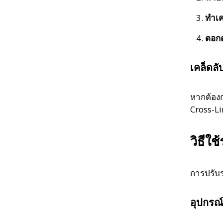
ทำเค
ตอก
เคล็ดลั
หากต้องก
Cross-Li
วิธีใช
การปรับร
อุปกรณ์