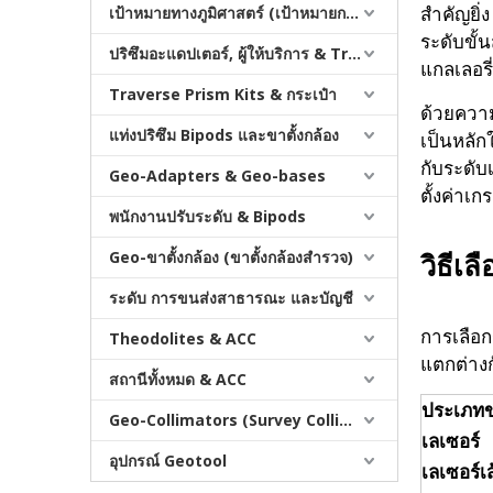
สำคัญยิ่ง
เป้าหมายทางภูมิศาสตร์ (เป้าหมายการสำรวจ)
ระดับขั้
ปริซึมอะแดปเตอร์, ผู้ให้บริการ & Tribrachs
แกลเลอรี
Traverse Prism Kits & กระเป๋า
ด้วยความ
แท่งปริซึม Bipods และขาตั้งกล้อง
เป็นหลักใ
กับระดับ
Geo-Adapters & Geo-bases
ตั้งค่าเ
พนักงานปรับระดับ & Bipods
Geo-ขาตั้งกล้อง (ขาตั้งกล้องสำรวจ)
วิธีเล
ระดับ การขนส่งสาธารณะ และบัญชี
การเลือก
Theodolites & ACC
แตกต่าง
สถานีทั้งหมด & ACC
ประเภทข
Geo-Collimators (Survey Collimators)
เลเซอร์
อุปกรณ์ Geotool
เลเซอร์เ