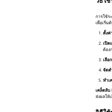
วิธีใช
การใช้ระ
เพื่อเริ่มต
ตั้งค
เปิด
ต้อง
เลื
จัดต
ทำเ
เคล็ดลั
ส่งผลให้