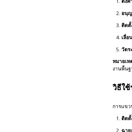
ตั้งค
อนุญ
ติดต
เลื่
วัดร
หมายเหต
งานพื้น
วิธีใ
การแขวนร
ติดต
ฉาย