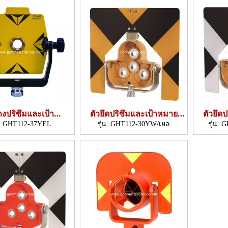
วางปริซึมและเป้า
ตัวยึดปริซึมและเป้าหมาย
ตัวยึด
160x140มม.)
(225×300มม.,ไตร)
(22
:
GHT112-37YEL
รุ่น:
GHT112-30YW/เยล
รุ่น:
G