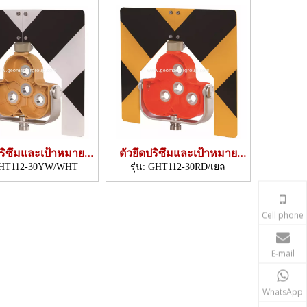
ปริซึมและเป้าหมาย
ตัวยึดปริซึมและเป้าหมาย
5×300มม.,ไตร)
(225×300มม.,ไตร)
HT112-30YW/WHT
รุ่น:
GHT112-30RD/เยล
Cell phone
E-mail
WhatsApp