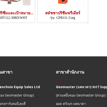
ปริซึมและเป้าหมาย
สมัชชาปริซึมพรีเมียร์
5×300มม.,ไตร)
HT112-30RD/WHT
รุ่น:
GPR111-5/อลู
านสาขา
สาขาสำนักงาน
Geochoix Equip Sales Ltd
Geomaster (แคนาดา) Int'l Supp
งของ Geomaster Group)
(ส่วนหนึ่งของ Geomaster Group)
งกงการ์เดนบี,ตงลี่
ออล ควิเบก แคนาดา