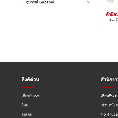
อุปกรณ์ Geotool
ตัวยึด
(22
รุ่น:
G
ลิงค์ด่วน
สำนักง
เกี่ยวกับเรา
เทียนจิน 
ใหม่
(ส่วนหนึ่
จุดเด่น
No.4-1,ฮ่อ