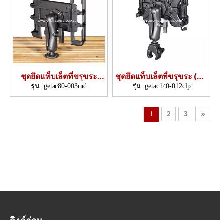
ชุดยึดแท็บเล็ตที่ขรุขระ
ชุดยึดแท็บเล็ตที่ขรุขระ (แค
(ฐานกลม)
ลมป์เร็ว)
รุ่น:
getac80-003rnd
รุ่น:
getac140-012clp
2
3
»
1