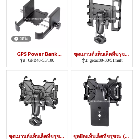
วิดีโอ
GPS Power Bank
ชุดเมานต์แท็บเล็ตที่ขรุขระ
Bracket (ความลึกการ
(หลายตัวหนีบ)
รุ่น:
GPB48-55/100
รุ่น:
getac80-30/51mult
หนีบ: 48 มม.; ความกว้าง
หนีบ 55-100 มม.)
ชุดเมานต์แท็บเล็ตที่ขรุขระ
ชุดยึดแท็บเล็ตที่ขรุขระ (อะ