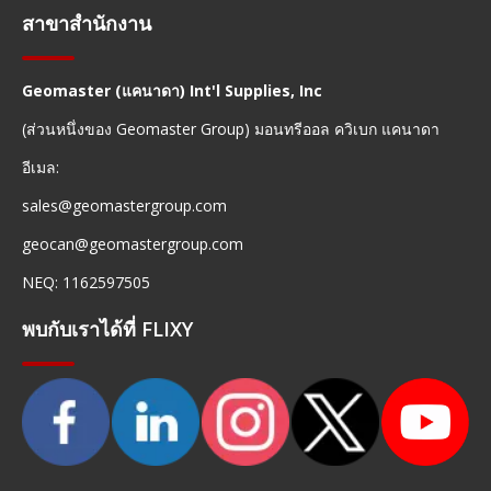
สาขาสำนักงาน
Geomaster (แคนาดา) Int'l Supplies, Inc
(ส่วนหนึ่งของ Geomaster Group) มอนทรีออล ควิเบก แคนาดา
อีเมล:
sales@geomastergroup.com
geocan@geomastergroup.com
NEQ: 1162597505
พบกับเราได้ที่ FLIXY