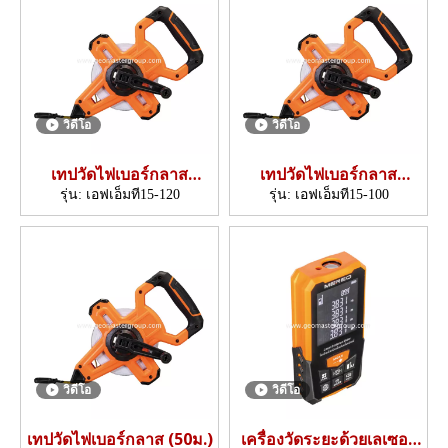
วิดีโอ
วิดีโอ
เทปวัดไฟเบอร์กลาส
เทปวัดไฟเบอร์กลาส
(120ม.)
(100ม.)
รุ่น:
เอฟเอ็มที15-120
รุ่น:
เอฟเอ็มที15-100
วิดีโอ
วิดีโอ
เทปวัดไฟเบอร์กลาส (50ม.)
เครื่องวัดระยะด้วยเลเซอร์