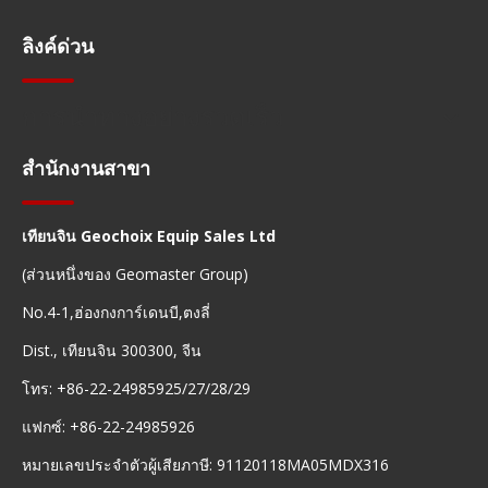
ลิงค์ด่วน
การนำทางอย่างรวดเร็ว
สำนักงานสาขา
เทียนจิน Geochoix Equip Sales Ltd
(ส่วนหนึ่งของ Geomaster Group)
No.4-1,ฮ่องกงการ์เดนบี,ตงลี่
Dist., เทียนจิน 300300, จีน
โทร: +86-22-24985925/27/28/29
แฟกซ์: +86-22-24985926
หมายเลขประจำตัวผู้เสียภาษี: 91120118MA05MDX316