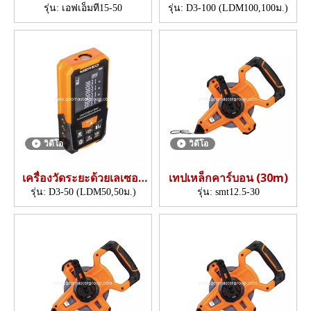
(100 ม.)
รุ่น:
เอฟเอ็มที15-50
รุ่น:
D3-100 (LDM100,100ม.)
วิดีโอ
วิดีโอ
เครื่องวัดระยะด้วยเลเซอร์
เทปเหล็กคาร์บอน (30m)
(50ม.)
รุ่น:
D3-50 (LDM50,50ม.)
รุ่น:
smt12.5-30