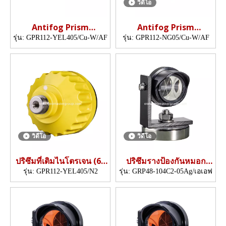
วิดีโอ
Antifog Prism
Antifog Prism
(5",copper-coated)
(62mm,5",copper-
รุ่น:
GPR112-YEL405/Cu-W/AF
รุ่น:
GPR112-NG05/Cu-W/AF
coated)
วิดีโอ
วิดีโอ
ปริซึมที่เติมไนโตรเจน (62
ปริซึมรางป้องกันหมอก
มม., 5 ')
(ฐาน 48 มม.)
รุ่น:
GPR112-YEL405/N2
รุ่น:
GRP48-104C2-05Ag/เอเอฟ