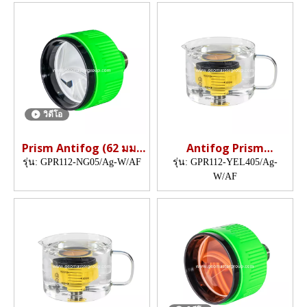
วิดีโอ
Prism Antifog (62 มม.,
Antifog Prism
5 ', เคลือบเงิน)
(5",silver-coated)
รุ่น:
GPR112-NG05/Ag-W/AF
รุ่น:
GPR112-YEL405/Ag-
W/AF