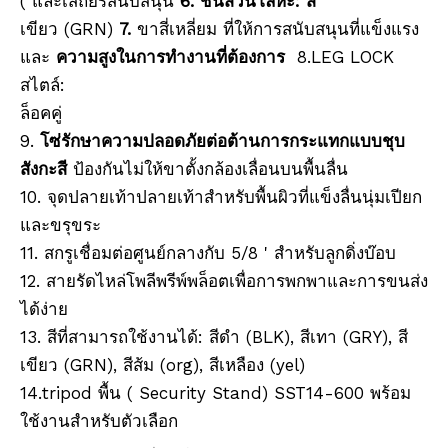
( และเสถียรสนับสนุน
6. ชิ้นส่วนโลหะ: สี
เขียว (GRN)
7.
ขาสี่เหลี่ยม ที่ให้การสนับสนุนที่แข็งแรง
ฐานปริซึมรางแม่เหล็ก (48 มม.)
ฐานปริซึมรางแม่เหล็ก (48 มม.)
และ
ความสูงในการทำงานที่ต้องการ
8.LEG LOCK
สไตล์:
ล็อคคู่
9.
โซ่รักษาความปลอดภัยต่อต้านการกระแทกแบบชุบ
สังกะสี
ป้องกันไม่ให้ขาตั้งกล้องเลื่อนบนพื้นลื่น
10. จุดปลายเท้าปลายเท้าสำหรับพื้นผิวที่แข็งลื่นนุ่มเปียก
และขรุขระ
11. สกรูเชื่อมต่อศูนย์กลางกับ 5/8 ' สำหรับลูกดิ่งบ๊อบ
12. สายรัดไหล่โพลีพรีพ์พล็อตเพื่อการพกพาและการขนส่ง
ได้ง่าย
พุกหมุดขับ (53มม.)
ขาตั้งกล้อง All-Terrain Pro
13. สีที่สามารถใช้งานได้: สีดำ (BLK), สีเทา (GRY), สี
เขียว (GRN), สีส้ม (org), สีเหลือง (yel)
14.tripod พื้น ( Security Stand) SST14-600 พร้อม
ใช้งานสำหรับตัวเลือก