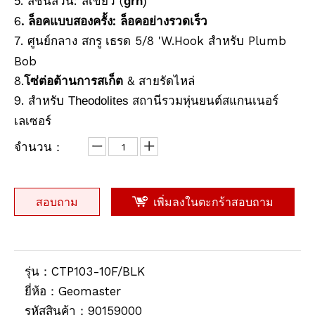
. สีชิ้นส่วน:
(
5
สีเขียว
grn
)
6
. ล็อคแบบสองครั้ง: ล็อคอย่างรวดเร็ว
ปริซึมกันน้ำ (5', เคลือบทองแดง)
Prism Antifog (62 มม., 5 ', เคลือบเงิน)
. ศูนย์กลาง
เธรด 5/8 'W.Hook สำหรับ Plumb
7
สกรู
Bob
8.
โซ่ต่อต้านการสเก็ต
& สายรัดไหล่
9. สำหรับ
Theodolites สถานีรวมหุ่นยนต์สแกนเนอร์
เลเซอร์
จำนวน：
สอบถาม
เพิ่มลงในตะกร้าสอบถาม
Waterproof Prism (5",silver-coated)
เสา RTK (2.5ม.,10มม.)
รุ่น：
CTP103-10F/BLK
ยี่ห้อ：
Geomaster
รหัสสินค้า：
90159000