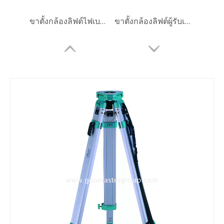
ขาตั้งกล้องลิฟต์ไฟเบอร์กลาส (3.6ม.)
ขาตั้งกล้องลิฟต์ผู้รับเหมา (3.6m)
ปริซึมทรงกลม (5', เคลือบทองแดง)
ปริซึมทรงกลม (5', เคลือบเงิน)