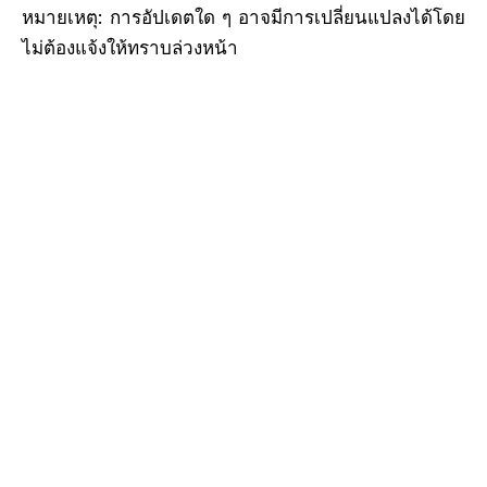
หมายเหตุ: การอัปเดตใด ๆ อาจมีการเปลี่ยนแปลงได้โดย
ไม่ต้องแจ้งให้ทราบล่วงหน้า
เครื่องมือสำรวจ, อุปกรณ์การสำรวจ, อุปกรณ์เสริมการ
สำรวจ, ระบบการทำแผนที่บนมือถือ, การสำรวจการทำ
แผนที่บนมือถือ, การสำรวจ LiDAR, ระบบการทำแผนที่
SLAM, การสำรวจระยะไกล, G eospatial, ระบบ
ธรณีวิทยา, การจับภาพความเป็นจริง, RTK
, การสำรวจ SLAM, ปริซึมแบบหลายแทร็ก, เลเซอร์
สแกนเนอร์เป้าหมายแบบหลายแทร็ก Prism Sphere,
เลเซอร์ปริซึมทรงกลม, ปริซึมทรงกลม, ปริซึม
ทรงกลม, ปริซึมอ้างอิงปริซึม, ทรงกลมที่ติดตั้งแบบย้อนยุค
แผ่นสะท้อนแสง (SMR), แผ่นสะท้อนแสงวงแหวนสีแดง
(RRR), เครื่องติดตามเลเซอร์, Railshoe, รองเท้าราง,
ปริซึมทรงกลมสะท้อนแสง, เป้าหมายเครื่องสแกนพาย,
เป้าหมายเครื่องติดตามเลเซอร์, SLAM, SLAM LiDAR,
LiDAR SLAM, การสแกน SLAM, เครื่องสแกน SLAM,