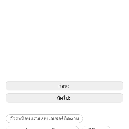
การทำแผนที่ SLAM, การทำแผนที่มือถือ SLAM, หุ่น
ยนต์ SLAM, GeoSLAM, GoSLAM, เครื่องสแกนเลเซอร์
SLAM, โดรน SLAM, หุ่นยนต์ SLAM, เลเซอร์ TBM
Tracker,ฐานดริฟท์,ตัวยึดขอบแม่เหล็ก,รังดริฟท์แม่
เหล็ก,ตัวยึดแม่เหล็ก,ฐานแม่เหล็ก,Ball Probe Sea,ตัว
สะท้อนแสง SMR,ตัว
สะท้อนแสง RRR,
(Brunson,Faro,Geomax,GeoSLAM,Leica,Nikon,
Pentax, Riegl, Sokkia, Stonex, Topcon, Trimble,
Zeb,Geomaster)
ก่อน:
ถัดไป:
ตัวสะท้อนแสงแบบเลเซอร์ติดตาม