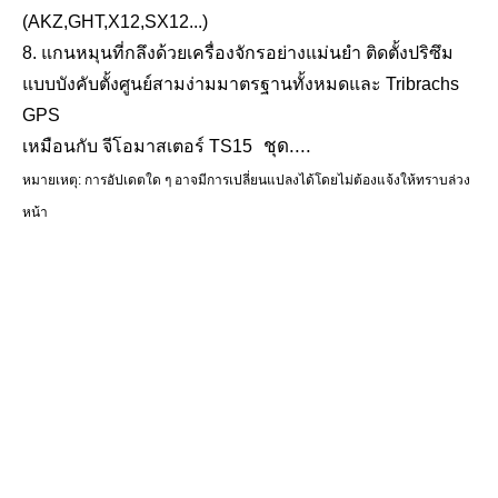
(AKZ,GHT,X12,SX12...)
ฐานปริซึมรางแม่เหล็ก (48 มม.)
ฐานปริซึมรางแม่เหล็ก (48 มม.)
8
. แกนหมุนที่กลึงด้วยเครื่องจักรอย่างแม่นยำ ติดตั้งปริซึม
แบบบังคับตั้งศูนย์สามง่ามมาตรฐานทั้งหมดและ Tribrachs
GPS
ชุด....
เหมือนกับ
จีโอมาสเตอร์ TS15
หมายเหตุ: การอัปเดตใด ๆ อาจมีการเปลี่ยนแปลงได้โดยไม่ต้องแจ้งให้ทราบล่วง
หน้า
คำหลักและแฮชแท็ก
เครื่องมือสำรวจ, อุปกรณ์การสำรวจ, อุปกรณ์เสริมการสำรวจ, ระบบการทำแผนที่มือถือ, การ
สำรวจการทำแผนที่มือถือ, การสำรวจ LiDAR, ระบบการทำแผนที่ SLAM, การสำรวจระยะไกล,
ภูมิสารสนเทศ,
พุกหมุดขับ (53มม.)
ขาตั้งกล้อง All-Terrain Pro
การสำรวจ SLAM, Geosystems, การจับภาพความเป็นจริง, การสำรวจ SLAM, ปริซึมแบบ
หลายแทร็ก, เป้าหมายแบบหลายแทร็ก, การสำรวจทางรถไฟ, อะแดปเตอร์ปรับระดับพนักงาน,
ตัวยึดแบบแม่เหล็ก, ตัวยึดแบบคงที่, ฐานยึดแม่เหล็ก,
ฐานแม่เหล็ก, ฐานยึด, รองเท้ารางแม่เหล็ก, เสามินิปริซึม, อะแดปเตอร์เมาท์ปริซึม, อะแดปเตอร์
เสาปริซึม, ที่ยึดดูดปริซึม, อะแดปเตอร์ทรงกลมสแกนเนอร์, อะแดปเตอร์เป้าหมายสแกนเนอร์,