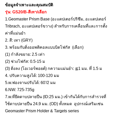
ข้อมูลจำเพาะและคุณสมบัติ
รุ่น: GS20/B-
สีเทา
/เลือก
1.Geomaster Prism Base (อะแดปเตอร์ปริซึม, อะแดปเตอร์
Tribrach, อะแดปเตอร์ขวาง) สำหรับการเคลื่อนที่และการตั้ง
ค่าที่แม่นยำ
2
. สี: เทา (GRY)
เสา RTK (2.0ม.,10มม.)
ขาตั้งกล้อง RTK (M32,1.50m)
3
. พร้อมกับดิ่งออพติคอลแบบบิดโฟกัส
(เลือก)
(1) กำลังขยาย: 2.5 เท่า
(2) ช่วงโฟกัส: 0.5-15 ม
(3) ดิ่งลง
(โอเวอร์พอยต์) ก
ความแม่นยำ: ≦1 มม. ที่ 1.5 ม
4
. ปรับความสูงได้: 100-120 มม
5
.w.ฟองจานปรับได้: 60'/2 มม
6.NW: 725-735g
7
.w.ที่ยึดดาบปลายปืน (ID:25 มม.) เข้ากันได้กับการสำรวจที่
ใช้ดาบปลายปืน 24.9 มม. (OD) ทั้งหมด อุปกรณ์เสริมเช่น
Geomaster Prism Holder & Targets series