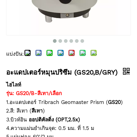
แบ่งปัน:
ปริซึมกันน้ำ (5', เคลือบทองแดง)
ปริซึมกันน้ำ (5', เคลือบเงิน)
อะแดปเตอร์หมุนปริซึม (GS20,B/GRY)
ไฮไลท์
รุ่น: GS20/B-
/เลือก
สีเทา
1.อะแดปเตอร์ Tribrach Geomaster Prism (
GS20
)
2.สี:
(
)
สีเทา
สีเทา
3.บิวท์อิน
ออปติคัลดิ่ง (OPT,2.5x)
4.ความแม่นยำเกินจุด: 0.5 มม. ที่ 1.5 ม
5.แผ่นฟอง: 60'/2 มม