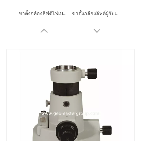
ขาตั้งกล้องลิฟต์ไฟเบอร์กลาส (3.6ม.)
ขาตั้งกล้องลิฟต์ผู้รับเหมา (3.6m)
ปริซึมทรงกลม (5', เคลือบทองแดง)
ปริซึมทรงกลม (5', เคลือบเงิน)