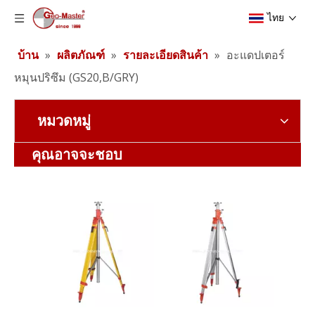
ไทย
บ้าน
»
ผลิตภัณฑ์
»
รายละเอียดสินค้า
»
อะแดปเตอร์
หมุนปริซึม (GS20,B/GRY)
หมวดหมู่
ขาตั้งกล้องลิฟต์ผู้รับเหมา (3.5 ม.)
แบตเตอรี่ลิเธียมสำรวจ (3.8v,5.2Ah,19.76Wh)
คุณอาจจะชอบ