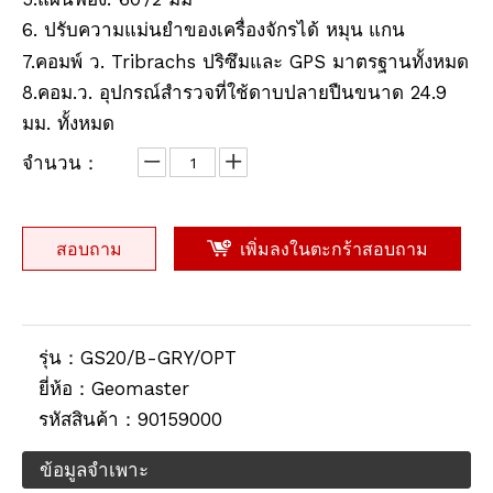
6. ปรับความแม่นยำของเครื่องจักรได้
แกน
หมุน
ปริซึมกันน้ำ (5', เคลือบทองแดง)
Prism Antifog (62 มม., 5 ', เคลือบเงิน)
7.คอมพ์ ว. Tribrachs ปริซึมและ GPS มาตรฐานทั้งหมด
8.คอม.ว. อุปกรณ์สำรวจที่ใช้ดาบปลายปืนขนาด 24.9
มม. ทั้งหมด
จำนวน：
สอบถาม
เพิ่มลงในตะกร้าสอบถาม
รุ่น：
GS20/B-GRY/OPT
Waterproof Prism (5",silver-coated)
เสา RTK (2.5ม.,10มม.)
ยี่ห้อ：
Geomaster
รหัสสินค้า：
90159000
ข้อมูลจำเพาะ