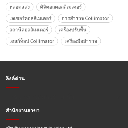
หลอดแสง
ดิจิตอลคอลลิเมเตอร์
เลเซอร์คอลลิเมเตอร์
การสำรวจ Collimator
สถานีคอลลิเมเตอร์
เครื่องปรับพื้น
เดสก์ท็อป Collimator
เครื่องมือสำรวจ
ลิงค์ด่วน
การนำทางอย่างรวดเร็ว
สำนักงานสาขา