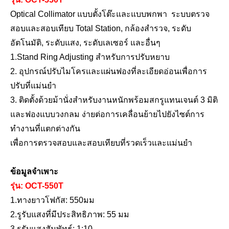
Optical Collimator แบบตั้งโต๊ะและแบบพกพา ระบบตรวจ
สอบและสอบเทียบ Total Station, กล้องสำรวจ, ระดับ
อัตโนมัติ, ระดับแสง, ระดับเลเซอร์ และอื่นๆ
1.Stand Ring Adjusting สำหรับการปรับหยาบ
2. อุปกรณ์ปรับไมโครและแผ่นฟองที่ละเอียดอ่อนเพื่อการ
ปรับที่แม่นยำ
3. ติดตั้งด้วยม้านั่งสำหรับงานหนักพร้อมสกรูแทนเจนต์ 3 มิติ
และฟองแบบวงกลม ง่ายต่อการเคลื่อนย้ายไปยังไซต์การ
ทำงานที่แตกต่างกัน
เพื่อการตรวจสอบและสอบเทียบที่รวดเร็วและแม่นยำ
ข้อมูลจำเพาะ
รุ่น: OCT-550T
1.ทางยาวโฟกัส: 550มม
2.รูรับแสงที่มีประสิทธิภาพ: 55 มม
3.รูรับแสงสัมพัทธ์: 1:10