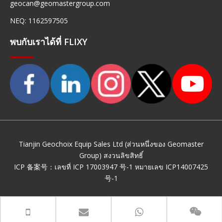
geocan@geomastergroup.com
NEQ: 1162597505
พบกับเราได้ที่ FLIXY
Tianjin Geochoix Equip Sales Ltd (ส่วนหนึ่งของ Geomaster
Group) สงวนลิขสิทธิ์
ICP 备案号：
เลขที่ ICP 17003947 号-1
หมายเลข ICP14007425
号-1