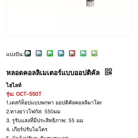
แบ่งปัน:
ระบบคอลลิเมเตอร์แบบออปติคอล
ระบบคอลลิเมเตอร์แบบออปติคอล
หลอดคอลลิเมเตอร์แบบออปติคัล
ไฮไลท์
รุ่น: OCT-550T
1.
ออปติคัลคอลลิมาโต
เดสก์ท็อปแบบพกพา
r
.ทางยาวโฟกัส: 550มม
2
. รูรับแสงที่มีประสิทธิภาพ: 55 มม
3
. เกียร์ปรับไมโคร
4