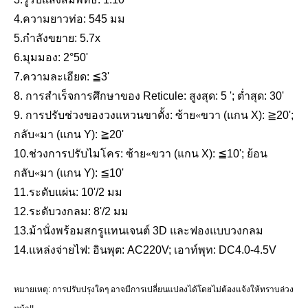
4.ความยาวท่อ: 545 มม
5.กำลังขยาย: 5.7x
6.มุมมอง: 2°50'
7.ความละเอียด: ≦3'
8. การสำเร็จการศึกษาของ Reticule: สูงสุด: 5 '; ต่ำสุด: 30'
9. การปรับช่วงของวงแหวนขาตั้ง: ซ้าย
«
ขวา (แกน X): ≧20';
กลับ
«
มา (แกน Y): ≧20'
10.ช่วงการปรับไมโคร: ซ้าย
«
ขวา (แกน X): ≦10'; ย้อน
กลับ
«
มา (แกน Y): ≦10'
11.ระดับแผ่น: 10'/2 มม
12.ระดับวงกลม: 8'/2 มม
13.ม้านั่งพร้อมสกรูแทนเจนต์ 3D และฟองแบบวงกลม
14.แหล่งจ่ายไฟ: อินพุต: AC220V; เอาท์พุท: DC4.0-4.5V
หมายเหตุ: การปรับปรุงใดๆ อาจมีการเปลี่ยนแปลงได้โดยไม่ต้องแจ้งให้ทราบล่วง