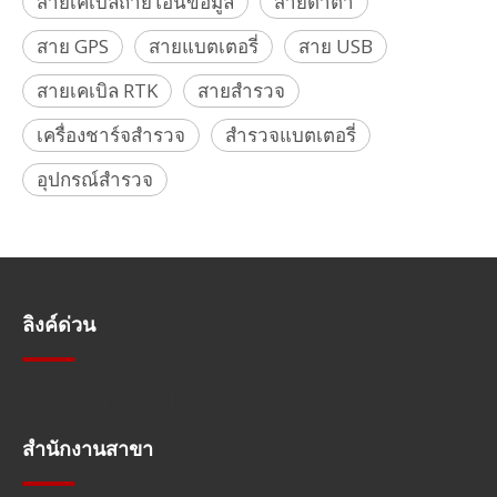
สายเคเบิลถ่ายโอนข้อมูล
สายดาต้า
สาย GPS
สายแบตเตอรี่
สาย USB
สายเคเบิล RTK
สายสำรวจ
เครื่องชาร์จสำรวจ
สำรวจแบตเตอรี่
อุปกรณ์สำรวจ
ลิงค์ด่วน
การนำทางอย่างรวดเร็ว
สำนักงานสาขา