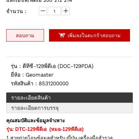
และเอชพี/พีดีเอ 200 212 214
จำนวน：
สายต่อเสาอากาศ
สายอากาศ
สอบถาม
เพิ่มลงในตะกร้าสอบถาม
รุ่น：
ดีทีซี-129พีดีเอ (DOC-129PDA)
ยี่ห้อ：
Geomaster
รหัสสินค้า：
8531200000
รายละเอียดสินค้า
สายเคเบิลถ่ายโอนข้อมูล
สายเคเบิลถ่ายโอนข้อมูล
รายละเอียดการบรรจุ
คุณสมบัติและข้อมูลจำเพาะ
รุ่น: DTC-
129
พีดีเอ
(หมอ-
129
พีดีเอ)
1.
สายถ่ายโอนข้อมูลสำหรับ
ญี่ปุ่น
เครื่องมือสำรวจ