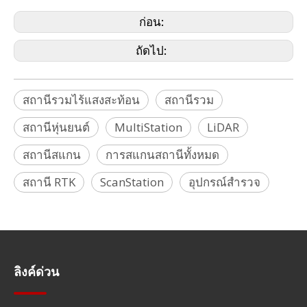
สแกน, สถานีรวมการสแกน, เสาอัตโนมัติ, LiDAR
ก่อน:
ถัดไป:
สถานีรวมไร้แสงสะท้อน
สถานีรวม
สถานีหุ่นยนต์
MultiStation
LiDAR
สถานีสแกน
การสแกนสถานีทั้งหมด
สถานี RTK
ScanStation
อุปกรณ์สำรวจ
ลิงค์ด่วน