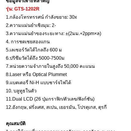
ข้อมูลจำเพาะที่สำคัญ
รุ่น: GTS-1202R
1.
กล้องโทรทรรศน์
กำลังขยาย
: 30x
2.
ความแม่นยำเชิงมุม:
2
-
3
.
ความแม่นยำของระยะทาง: ±(
2
มม.+2ppm×ล)
4
. การชดเชยสองแกน
5
.เลเซอร์วัดได้ไกลถึง 600 ม
6
.ปริซึมวัดได้ถึง
50
00-
75
00ม
7
.หน่วยความจำภายในสูงถึง 50,000 คะแนน
8
.Laser หรือ Optical Plummet
9
.แบตเตอรี่ Ni-H แบบชาร์จไฟได้
10
. บลูทูธในตัว
1
1
.Dual LCD (26 ปุ่มกราฟิก/ตัวเลข/ฟังก์ชัน)
1
2
.
อังกฤษ, ฝรั่งเศส, สเปน, เยอรมัน, โปรตุเกส, ตุรกี
คุณสมบัติ