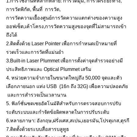
1
.
การใช้งานที่หลากหลาย: การวัดมุม, การวัดระยะทาง,
การวัดพิกัด, พื้นที่
การวัด,
การวัดความเยื้องศูนย์
การวัดความแตกต่างของความสูง
ออฟเซ็ต,
เค้าโครง
,
การวัดความสูงของจุดที่ไม่สามารถเข้า
ถึงได้
2.ติดตั้งด้วย Laser Pointer เพื่อการกำหนดเป้าหมายที่
รวดเร็วและการวัดที่แม่นยำ
3.Built-in Laser Plummet เพื่อการตั้งค่าจุดสำรวจอย่างมี
ประสิทธิภาพและ Optical Plummet เสริม
4. หน่วยความจำภายในขนาดใหญ่ถึง 50,000 จุดและตัว
เลือกภายนอก
แท่ง USB
(
16ก
ถึง
32
G) เพื่อความปลอดภัย
และการสำรวจเป็นเวลานาน
5. ฟังก์ชั่นชดเชยอัตโนมัติสำหรับการตรวจสอบการปรับ
ระดับระบบและกำจัดข้อผิดพลาดในการปรับระดับ
6.หลายภาษา: อังกฤษ,ฝรั่งเศส,สเปน,เยอรมัน,โปรตุเกส,ตุรกี
7.
ติดตั้งด้วยระบบสื่อสารบลูทูธ