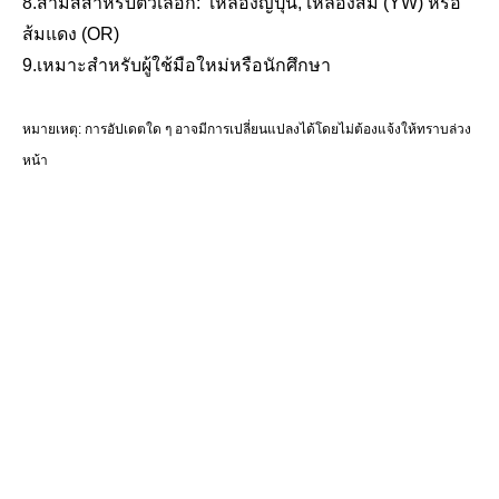
8.สามสีสำหรับตัวเลือก: เหลืองญี่ปุ่น, เหลืองส้ม (YW) หรือ
ส้มแดง (OR)
9.เหมาะสำหรับผู้ใช้มือใหม่หรือนักศึกษา
หมายเหตุ: การอัปเดตใด ๆ อาจมีการเปลี่ยนแปลงได้โดยไม่ต้องแจ้งให้ทราบล่วง
หน้า
ชื่อที่เกี่ยวข้อง
เครื่องมือสำรวจ, อุปกรณ์สำรวจ, อุปกรณ์เสริมการสำรวจ, สถานีรวม, สถานีรวมแบบ
ไม่มีตัวสะท้อนแสง, สถานีหุ่นยนต์ โดรน สถานี, MultiStation, สถานี Geomax,
สถานี Leica, สถานี Nikon, สถานี Sokkia, StonexStation, สถานี Topcon, สถานี
Trimble, สถานี Pentax, สถานี Flexline, สถานี Geomaster, สถานีก่อสร้าง, FOIF
สถานี,
สถานี Hi-Target, สถานี Viva, สถานี Nova, สถานี iCon, สถานีก่อสร้าง, เครื่องรับ GPS,
เครื่องรับ GNSS, เครื่องรับ RTK, สถานี RTK, ผู้ควบคุมข้อมูล, ตัวรวบรวมข้อมูล, GIS,
สถานีฐาน, สถานีปริซึม, สถานีตรวจสอบ, สถานี Geomaster, ScanStation, สถานี