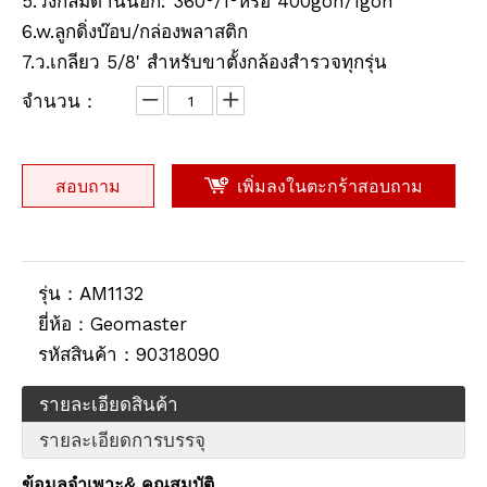
5.วงกลมด้านนอก: 360°/1°หรือ 400gon/1gon
6.w.ลูกดิ่งบ๊อบ/กล่องพลาสติก
ระดับอัตโนมัติ (B40,24x)
ระดับอัตโนมัติ (B30,28x)
7.ว.เกลียว 5/8' สำหรับขาตั้งกล้องสำรวจทุกรุ่น
จำนวน：
สอบถาม
เพิ่มลงในตะกร้าสอบถาม
รุ่น：
AM1132
ยี่ห้อ：
Geomaster
รหัสสินค้า：
90318090
ระดับอัตโนมัติ (B20,32x)
ระดับอัตโนมัติ (B4,24x)
รายละเอียดสินค้า
รายละเอียดการบรรจุ
ข้อมูลจำเพาะ
& คุณสมบัติ