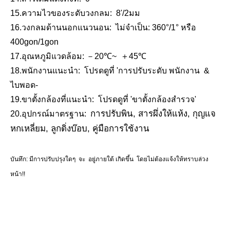
15.
ความไวของระดับวงกลม:
8'/2มม
เครื่องวัดระดับอัตโนมัติ (Mag.:38x; A.:45mm)
16.
วงกลมด้านนอกแนวนอน:
ไม่จำเป็น:
360°/1° หรือ
400gon/1gon
17.
อุณหภูมิแวดล้อม
:
－
20
℃~
＋
45
℃
18.
พนักงานแนะนำ:
โปรดดูที่ 'การปรับระดับ
พนักงาน
&
ไบพอด
-
19.
ขาตั้งกล้องที่แนะนำ:
โปรดดูที่ 'ขาตั้งกล้องสำรวจ'
การปรับพิน, สารผึ่งให้แห้ง, กุญแจ
20.
อุปกรณ์มาตรฐาน:
หกเหลี่ยม, ลูกดิ่งบ๊อบ, คู่มือการใช้งาน
บันทึก
: มีการปรับปรุงใดๆ
จะ
อยู่ภายใต้
เกิดขึ้น
โดยไม่ต้องแจ้งให้ทราบล่วง
หน้า!!
ชื่อที่เกี่ยวข้อง
เครื่องมือสำรวจ, อุปกรณ์สำรวจ, อุปกรณ์เสริมการสำรวจ, ระดับอัตโนมัติ, ระดับดิจิตอล, ระดับ