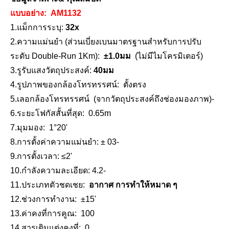
แบบอย่าง:
AM1132
1.แม็ก
การระบุ:
32x
2.
ความแม่นยำ (
ส่วนเบี่ยงเบนมาตรฐานสำหรับการปรับ
ระดับ Double-Run 1Km
)
:
±
1.0
มม
(ไม่มีไมโครมิเตอร์)
3.
รูรับแสงวัตถุประสงค์:
40
มม
4.
รูปภาพของกล้องโทรทรรศน์:
ตั้งตรง
ระดับอัตโนมัติ (B3,28x)
ระดับอัตโนมัติ (B2,32x)
5.
เลอ
กล้องโทรทรรศน์
(จากวัตถุประสงค์ถึงช่องมองภาพ)
-
6.
ระยะโฟกัสสั้นที่สุด:
0.
65
m
7.
มุมมอง:
1°
2
0'
8.
การตั้งค่าความแม่นยำ: ± 0
3
-
9.
การตั้งเวลา
: ≤2'
10.
กำลังความละเอียด:
4.2
-
11.
ประเภทตัวชดเชย:
อากาศ
การทำให้หมาด ๆ
12.
ช่วงการทำงาน:
±15'
13.
ค่าคงที่การคูณ:
100
14.
สารเติมแต่งคงที่:
0