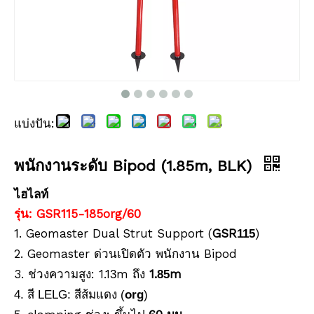
แบ่งปัน:
ปริซึมกันน้ำ (5', เคลือบทองแดง)
ปริซึมกันน้ำ (5', เคลือบเงิน)
พนักงานระดับ Bipod (1.85m, BLK)
ไฮไลท์
รุ่น: GSR115-185org/60
1. Geomaster Dual Strut Support (
GSR
)
115
2. Geomaster ด่วนเปิดตัว
Bipod
พนักงาน
3. ช่วงความสูง: 1.1
m ถึง
1.
m
3
85
4. สี LELG: สีส้มแดง (
org
)