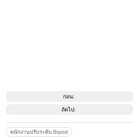
, GSR111, GSR115, GST05, GST05L, GST20, GST20-
9, GST120-9, GST103, GST101, GST40, GST80,
CTC290, CPT104, BLK360, GST29, GST40, TLV
TROPOD
, TLV POLE CTC290, CET103, C ET270, CET300,
TRI100, TRI120, TRI70, Rugby Tripod, Tripod
Gator Clamp Tripod, Tripod Grip Alligator, Gator
Tripod (Bernsten, Brunson,
Bosch, Dewalt, CST/Berger PLS, Riegl,
Rothbucher, Specto, Seco, Stabila, Stonex,
Surphaser, Teledyne, Trimble, Z+F, Zeb, Zeiss)
ก่อน:
ถัดไป:
พนักงานปรับระดับ Bipod