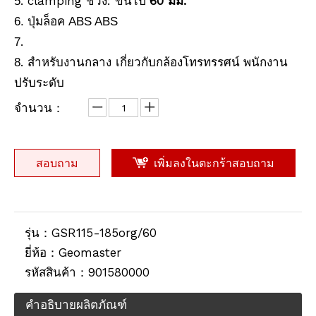
. clamping ช่วง:
60 มม.
5
ขึ้นไป
6. ปุ่มล็อค ABS ABS
ปริซึมกันน้ำ (5', เคลือบทองแดง)
Prism Antifog (62 มม., 5 ', เคลือบเงิน)
.
7
. สำหรับงานกลาง
พนักงาน
8
เกี่ยวกับกล้องโทรทรรศน์
ปรับระดับ
จำนวน：
สอบถาม
เพิ่มลงในตะกร้าสอบถาม
รุ่น：
GSR115-185org/60
Waterproof Prism (5",silver-coated)
เสา RTK (2.5ม.,10มม.)
ยี่ห้อ：
Geomaster
รหัสสินค้า：
901580000
คำอธิบายผลิตภัณฑ์