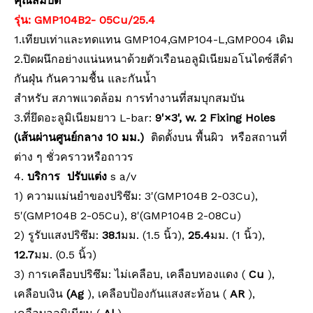
คุณสมบัติ
รุ่น: GMP104B2-
05Cu/25.4
1.เทียบเท่าและทดแทน GMP104,GMP104-L,GMP004 เดิม
2.ปิดผนึกอย่างแน่นหนาด้วยตัวเรือนอลูมิเนียมอโนไดซ์สีดำ
กันฝุ่น กันความชื้น และกันน้ำ
สำหรับ
สภาพแวดล้อม การทำงานที่สมบุกสมบัน
3.ที่ยึดอะลูมิเนียมยาว L-bar:
9'×3', w. 2
Fixing
Holes
(เส้นผ่านศูนย์กลาง 10 มม.)
ติดตั้งบน
พื้นผิว หรือสถานที่
ต่าง ๆ ชั่วคราวหรือถาวร
4.
บริการ
ปรับแต่ง
s a/v
1) ความแม่นยำของปริซึม: 3'(GMP104B
2
-03Cu),
5'(GMP104B
2
-05Cu), 8'(GMP104B
2
-08Cu)
2) รูรับแสงปริซึม:
38.1
มม. (1.5 นิ้ว),
25.4
มม. (1 นิ้ว),
12.7
มม. (0.5 นิ้ว)
3) การเคลือบปริซึม: ไม่เคลือบ, เคลือบทองแดง (
Cu
),
เคลือบเงิน
(Ag
), เคลือบป้องกันแสงสะท้อน (
AR
),