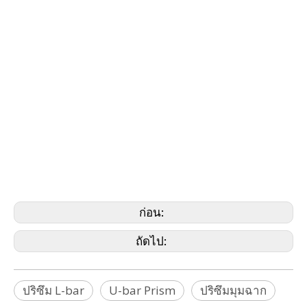
ปริซึมกระพริบ LED, ปริซึมกระพริบ, ปริซึมแฟลช, ปริซึมอุโมงค์, ปริซึมก่อสร้าง, ปริซึมรถไฟ
ใต้ดิน, ปริซึมบาร์ L, ปริซึมขนาดเล็ก L-bar, ปริซึม U-bar, ปริซึมมินิ U-bar, ปริซึมตรวจสอบ U-
bar, Dual ปริซึม,
ปริซึมสองด้าน, ปริซึมมินิ 45 องศา, ปริซึม GMP, ปริซึมถนน, ปริซึมถนนแบบวงกลม, ปริซึมถนน
สี่เหลี่ยม, สตั๊ดถนน, แพ็คปริซึมขนาดเล็ก, ปริซึมบอล, ปริซึมมินิบอล, ปริซึมเลื่อน, ปริซึมขนาด
เล็กเลื่อน,
ตัวสะท้อนแสงย้อนยุคแบบทรงกลม (SMR), ตัวสะท้อนแสงวงแหวนสีแดง (RRR), ตัวติดตาม
เลเซอร์, ทรงกลม ปริซึม, ตัวสะท้อนแสงทรงกลม, Railshoe, รองเท้า Rail, ปริซึมทรงกลมสะท้อน
แสง, ปริซึมพรีเมียร์
(Brunson, Faro, Geomax, GeoSLAM, Leica, Nikon, Pentax, Riegl, SECO, Sokkia,
Stonex, Topcon, Trimble, Zeb, Geomaster)
ก่อน:
ถัดไป:
ปริซึม L-bar
U-bar Prism
ปริซึมมุมฉาก