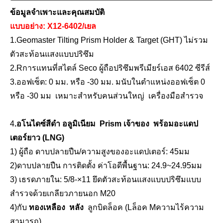
ข้อมูลจำเพาะและคุณสมบัติ
แบบอย่าง:
X
12-
6402/เยล
1.
Geomaster Tilting Prism Holder & Target (GHT) ไม่รวม
ตัวสะท้อนแสงแบบปริซึม
2.
R
การแทนที่สไตล์ Seco
ผู้ถือปริซึมพรีเมียร์
เอส 6402 ซีรีส์
3.ออฟเซ็ต: 0 มม. หรือ -30 มม. ม
นับในตำแหน่งออฟเซ็ต 0
เสา RTK (2.0ม.,10มม.)
ขาตั้งกล้อง RTK (M32,1.50m)
หรือ -30 มม
เหมาะสำหรับคนส่วนใหญ่
เครื่องมือสำรวจ
4
.อโนไดซ์สีดำ
อลูมิเนียม
Prism
เจ้าของ
พร้อมอะแดป
เตอร์ยาว (LNG)
1) ผู้ถือ
ดาบปลายปืน
/ความสูงของอะแดปเตอร์: 45มม
2)
ดาบปลายปืน
การติดตั้ง
ค่าโอดีพื้นฐาน: 24.9
~24.95
มม
3
) เธรดภายใน: 5/8
-
×11 ยึดตัวสะท้อนแสงแบบปริซึมแบบ
สำรวจด้วยเกลียวภายนอก M20
4
)กับ
ทองเหลือง
หลัง
ลูกบิดล็อค (L
ล็อค
M
ความไร้ความ
สามารถ
)