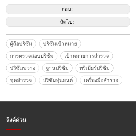
Sokkia ,Stonex, Topcon, ทริมเบิล, เซบ, จีโอมาสเตอร์)
ก่อน:
ถัดไป:
ผู้ถือปริซึม
ปริซึมเป้าหมาย
การตรวจสอบปริซึม
เป้าหมายการสำรวจ
ปริซึมขวาง
ฐานปริซึม
พรีเมียร์ปริซึม
ชุดสำรวจ
ปริซึมหุ่นยนต์
เครื่องมือสำรวจ
ลิงค์ด่วน