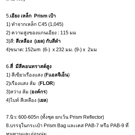
ฐานปริซึมรางแม่เหล็ก (48 มม.)
ฐานปริซึมรางแม่เหล็ก (48 มม.)
5.
เอียง
เหล็ก
Prism
เป้า
1) ทำจากเหล็ก C45 (1,045)
2
) ความสูงของแกนเอียง : 115 มม
3
)สี:
สีเหลือง
(
เยล
) กับสีดำ
4
)ขนาด: 152ม
m
(
6
-
)
x
232 มม. (9
-
) x
2มม
6
.
สี่
มีสีคอนทราสต์สูง
1) สีเขียวเรืองแสง (
F
แอลจีเอ็น
)
2
)เรืองแสง
ส้ม
(
F
LOR
)
3
)
สว่าง
ส้ม (
องค์กร
)
พุกหมุดขับ (53มม.)
ขาตั้งกล้อง All-Terrain Pro
4
)
ไบท์
สีเหลือง (
เยล
)
7
.นิว:
600-605ก
(ทั้งชุด ยกเว้น Prism Reflector)
8
.บรรจุในกระเป๋า Prism Bag และเคส PAB-7 หรือ PAB-9 ที่
ทนทานและอ่อนนุ่ม