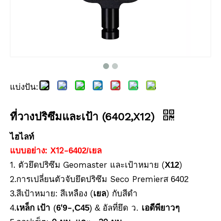
แบ่งปัน:
ปริซึมกันน้ำ (5', เคลือบทองแดง)
ปริซึมกันน้ำ (5', เคลือบเงิน)
ที่วางปริซึมและเป้า (6402,X12)
ไฮไลท์
แบบอย่าง:
12-
X
6402/เยล
1. ตัวยึดปริซึม Geomaster และเป้าหมาย (
)
X12
2.การเปลี่ยนตัวจับยึดปริซึม Seco Premier
ส 6402
.สีเป้าหมาย
(
) กับสีดำ
3
:
สีเหลือง
เยล
.
เป้า
'
-
ที่ยึด
4
เหล็ก
(
6
9
,C45
)
& อัล
ว.
เอดีพียาวๆ