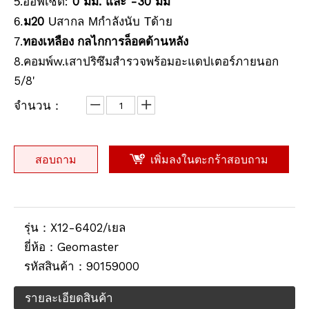
.ออฟเซ็ต:
0 มม. และ -30 มม
5
ม20
สากล
กำลังนับ
ด้าย
6
.
U
M
T
ปริซึมกันน้ำ (5', เคลือบทองแดง)
Prism Antifog (62 มม., 5 ', เคลือบเงิน)
.
7
ทองเหลือง
กลไกการล็อคด้านหลัง
8.คอมพ์w.เสาปริซึมสำรวจพร้อมอะแดปเตอร์ภายนอก
5/8'
จำนวน：
สอบถาม
เพิ่มลงในตะกร้าสอบถาม
รุ่น：
X12-6402/เยล
Waterproof Prism (5",silver-coated)
เสา RTK (2.5ม.,10มม.)
ยี่ห้อ：
Geomaster
รหัสสินค้า：
90159000
รายละเอียดสินค้า