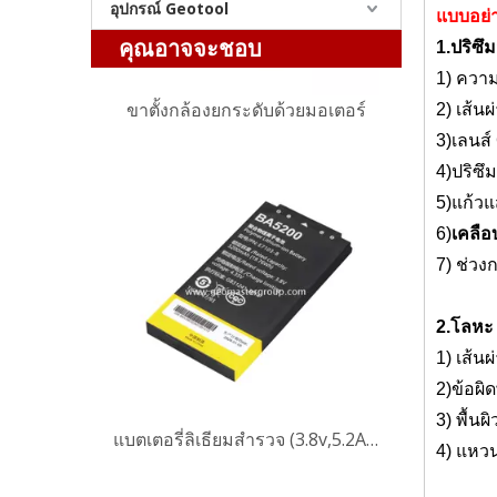
อุปกรณ์ Geotool
ขาตั้งกล้องยกระดับด้วยมอเตอร์
แบบอย่
คุณอาจจะชอบ
1.ปริซ
1) ควา
2) เส้น
3)
เลนส์
4)ปริซึ
5)
แก้ว
6)
เคลือ
7) ช่วง
2.โลห
แบตเตอรี่ลิเธียมสำรวจ (3.8v,5.2Ah,19.76Wh)
1) เส้น
2)ข้อผ
3) พื้น
4) แหว