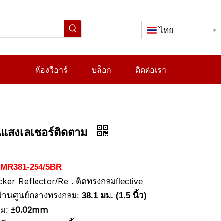
ไทย
ห้องวีอาร์
บล็อก
ติดต่อเรา
นแสงเลเซอร์ติดตาม
MR381-254/5BR
cker Reflector
Re . ติดทรงกลม
/
flective
ผ่านศูนย์กลางทรงกลม:
38.1 มม. (1.5 นิ้ว)
0.02mm
ลม:
±