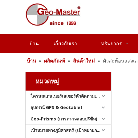
เครื่องวัดระดับอัตโนมัติ (Mag.:32x; A.:40mm)
บ้าน
เกี่ยวกับเรา
ทรัพยากร
บ้าน
»
ผลิตภัณฑ์
»
สินค้าใหม่
»
ตัวสะท้อนแสงเล
หมวดหมู่
โดรนสแกนเนอร์เลเซอร์ตัวติดตามเลเซอร์และสแลม
เสาสะท้อนแสงขนาดเล็ก (M12)
อุปกรณ์ GPS & Geotablet
Geo-Prisms (การตรวจสอบปริซึม)
เป้าหมายทางภูมิศาสตร์ (เป้าหมายการสำรวจ)