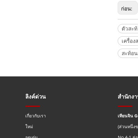
ก่อน:
ตัวสะท
เครื่อ
Prism Antifog (62 มม., 5 ', เคลือบเงิน)
สะท้อ
ลิงค์ด่วน
สำนักง
เกี่ยวกับเรา
เทียนจิน 
ใหม่
(ส่วนหนึ่
จุดเด่น
No.4-1,ฮ่อ