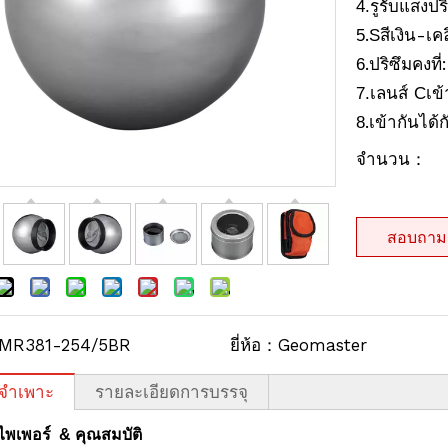
รูรับแสงปร
4
.
.
-เค
5
S
สีเงิน
.ปริซึมคงที่
6
เลนส์
เข้
7.
C
.
8
เข้ากันได้
จำนวน：
สอบถาม
MR381-254/5BR
ยี่ห้อ：
Geomaster
ลจำเพาะ
รายละเอียดการบรรจุ
ไพเพอร์
& คุณสมบัติ