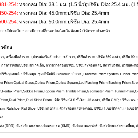
81-254:
ทรงกลม Dia: 38.1 มม. (1.5 นิ้ว);ปริซึม Dia: 25.4 มม. (1 น
50-254:
ทรงกลม Dia: 45.0mm;ปริซึม Dia: 25.4mm
00-254:
ทรงกลม Dia: 50.0mm;ปริซึม Dia: 25.4mm
 การอัปเดตใด ๆ อาจมีการเปลี่ยนแปลงโดยไม่ต้องแจ้งให้ทราบล่วงหน้า
ี่ยวข้อง
จ, เครื่องมือสำรวจ, อุปกรณ์เสริมสำหรับการสำรวจ, ปริซึมสำรวจ, ปริซึม 360 องศา, ปริซึม 90 องศ
, การตรวจสอบปริซึมขนาดเล็ก, การตรวจสอบปริซึม, ปริซึมสะท้อนแสง, สถานีปริซึม, ปริซึมสะท้อน
ีปริซึมหุ่นยนต์, ปริซึมหมุน, ชุดปริซึมมินิ Stakeout, สำรวจ ,Traverse Prism System,Tunnel 
get Prism,Optical Glass,Optical Prism,Optical Square,Led Flashing Prism,Blashing Prism,Str
m,Pentax Prism,Sokkia Prism,Topcon Prism,Trimble Prism,Geomaster Prism,Tunnel Prism,Co
Prism,Dual Prism,Dual Sided Prism , มินิปริซึม GLS ขั้วโลก 45 องศา, ปริซึม GMP, ปริซึมถนน, 
Prism, Railshoe, Rail Shoe, ปริซึมทรงกลม, ตัวสะท้อนแสงทรงกลม, ปริซึมเลเซอร์ติดตาม, เลเซอ
ดง
สง (RRR), ตัวสะท้อนแสงแบบติดทรงกลม (SMR), ตัวติดตามเลเซอร์, ตัวสะท้อนแสงหกเหลี่ยม,