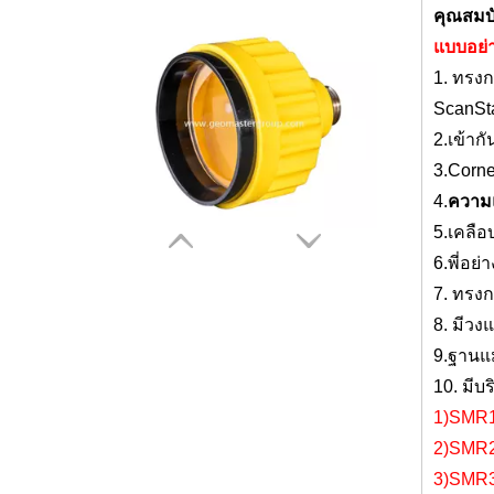
คุณสมบั
แบบอย่
1. ทรง
ScanSta
2.เข้ากั
3
.Corn
ปริซึมกันน้ำ (5', เคลือบทองแดง)
4.
ความ
5.เคลือ
6.พี่
อย่า
7. ทรง
8
. มีวง
9.ฐานแม
10
. มีบ
1)SMR
2)SMR2
3)SMR3