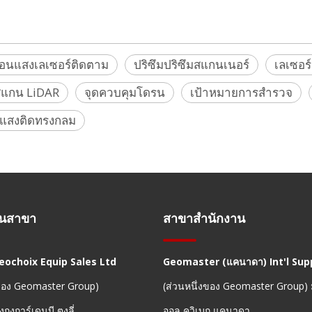
้อนแสงเลเซอร์ติดตาม
ปริซึมปริซึมสแกนเนอร์
เลเซอร
งสแกน LiDAR
จุดควบคุมโดรน
เป้าหมายการสำรวจ
นแสงติดทรงกลม
านสาขา
สาขาสำนักงาน
Geochoix Equip Sales Ltd
Geomaster (แคนาดา) Int'l Supp
งของ Geomaster Group)
(ส่วนหนึ่งของ Geomaster Group)
งกงการ์เดนบี,ตงลี่
ออล ควิเบก แคนาดา