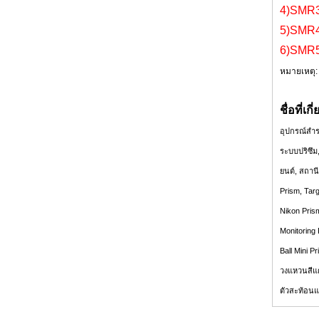
ปริซึมกันน้ำ (5', เคลือบเงิน)
4)SMR3
5)SMR4
6)SMR5
หมายเหตุ:
ชื่อที่เก
อุปกรณ์สำรว
ระบบปริซึม
ยนต์, สถาน
Prism, Tar
Nikon Pris
ปริซึมกันน้ำ (5', เคลือบทองแดง)
Monitoring 
Ball Mini 
วงแหวนสีแ
ตัวสะท้อนแ