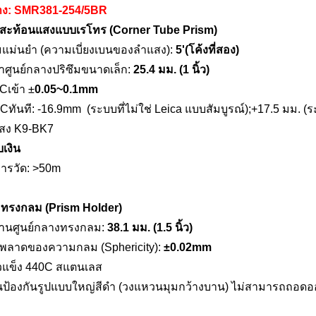
าง:
SMR381-254/5BR
ึมสะท้อนแสงแบบเรโทร (Corner Tube Prism)
มแม่นยำ (ความเบี่ยงเบนของลำแสง):
5
'
(โค้งที่สอง)
ผ่าศูนย์กลางปริซึมขนาดเล็ก:
25.4 มม. (1 นิ้ว)
C
เข้า ±
0.05
~0.1mm
มC
ทันที
: -
16.9mm
(ระบบที่ไม่ใช่ Leica แบบสัมบูรณ์);+17.5 มม. (
แสง
K9-BK7
บเงิน
การวัด:
>
50m
ะ
ทรงกลม (Prism Holder)
ผ่านศูนย์กลางทรงกลม:
38.1 มม. (1.5 นิ้ว)
ิดพลาดของความกลม (Sphericity):
±
0.02mm
ผิวแข็ง 440C สแตนเลส
นป้องกันรูปแบบใหญ่สีดำ (วงแหวนมุมกว้างบาน) ไม่สามารถถอดอ