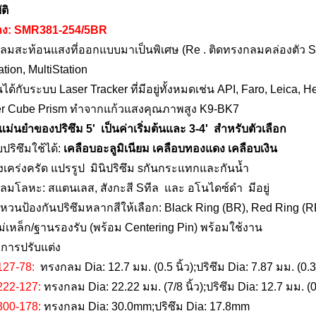
ติ
าง:
SMR381-254/5BR
กลมสะท้อนแสงที่ออกแบบมาเป็นพิเศษ (
Re . ติดทรงกลม
คล่องตัว
tion, MultiStation
นได้กับระบบ Laser Tracker ที่มีอยู่ทั้งหมดเช่น API, Faro, Leica, H
er Cube Prism ทำจากแก้วแสงคุณภาพสูง K9-BK7
แม่นยำของปริซึม
5
'
เป็นค่าเริ่มต้นและ 3-4
'
สำหรับตัวเลือก
บปริซึมใช้ได้:
เคลือบอะลูมิเนียม เคลือบทองแดง เคลือบเงิน
งเคร่งครัด
แปรรูป
มินิปริซึม s
กันกระแทกและกันน้ำ
กลมโลหะ: สแตนเลส,
สังกะสี
S
ทีล
และ
อโนไดซ์ดำ
มีอยู่
แหวนป้องกันปริซึมหลากสีให้เลือก: Black Ring (BR), Red Ring (R
่เหล็ก/ฐานรองรับ (พร้อม Centering Pin) พร้อมใช้งาน
ริการปรับแต่ง
127-78:
ทรงกลม Dia: 12.7 มม. (0.5 นิ้ว);ปริซึม Dia: 7.87 มม. (0.31
22-127:
ทรงกลม Dia: 22.22 มม. (7/8 นิ้ว);ปริซึม Dia: 12.7 มม. (0.
00-178:
ทรงกลม Dia: 30.0mm;ปริซึม Dia: 17.8mm