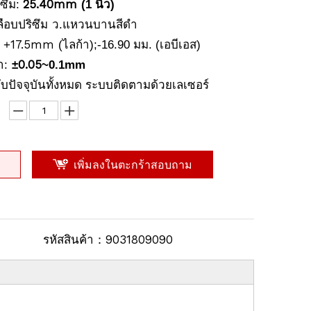
ิซึม
25.40mm
:
(1 นิ้ว)
ลือบปริซึม
ว.แหวนบานสีดำ
:
17.5mm
+
(ไลก้า);-16.90 มม. (เอบีเอส)
า
0.05
:
±
~0.1mm
กับปัจจุบันทั้งหมด
ระบบติดตามด้วยเลเซอร์
เพิ่มลงในตะกร้าสอบถาม
รหัสสินค้า：
9031809090