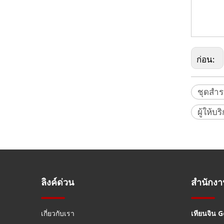
ทราเวิร์ส
ระบบปริซึ
ชุดปริซึมทราเวิร์ส (BLK360,X12)
ก่อน:
ชุดสำ
ผู้ให้
ลิงค์ด่วน
สำนักง
ชุดปริซึมทราเวิร์ส (RTC360)
เกี่ยวกับเรา
เทียนจิน 