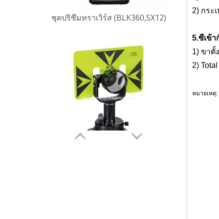
2) กระเ
5
.ซี
เข้า
1) ขาตั
2) Tota
หมายเหตุ:
ชุดปริซึมทราเวิร์ส (BLK360,SX12)
ชื่อที่เก
อุปกรณ์สำร
Geomax, ปร
ปริซึม, เ
Topcon, เ
เตอร์แบบห
Tribrach,
Trimble Tr