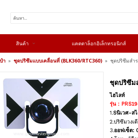
สินค้า
แคตตาล็อกอิเล็กทรอนิกส์
ป๋า
»
ชุดปริซึมแบบเคลื่อนที่ (BLK360/RTC360)
»
ชุดปริซึมสำ
ชุดปริซึ
ไฮไลท์
รุ่น : PRS
19
1.
S
-สไ
นิเวศ
2.ปริซึมวงเด
3.
ออฟเซ็ต: 