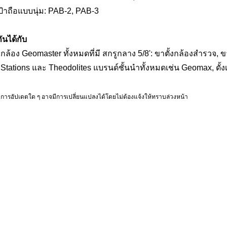
ป๋าถือแบบนุ่ม: PAB-2, PAB-3
กันได้กับ
้งกล้อง Geomaster ทั้งหมดที่มี สกรูกลาง 5/8': ขาตั้งกล้องสำรวจ, ข
l Stations และ Theodolites แบรนด์ชั้นนำทั้งหมดเช่น Geomax, ดั้งเ
 การอัปเดตใด ๆ อาจมีการเปลี่ยนแปลงได้โดยไม่ต้องแจ้งให้ทราบล่วงหน้า
ี่ยวข้อง
วจ, เครื่องมือสำรวจ, อุปกรณ์เสริมการสำรวจ, ปริซึมการสำรวจ, ปริซึม 360 องศา, ปริซึมต
ิซึมไลก้า, ปริซึม GMP, ปริซึม GPR, ปริซึม Nikon, ปริซึม Pentax, ปริซึม Sokkia, ปริซึม T
ป้าหมายปริซึม, เป้าหมายการสำรวจ, เป้าหมายการสำรวจ, เป้าหมาย Geomax, เป้าหมาย Le
ป้าหมาย Trimble, เป้าหมาย Geomaster, อะแดปเตอร์คงที่ ,ตัวพาคงที่,ตัวพาแสง,ตัวพาที
มุน,ตัวพาแบบหมุน,อะแดปเตอร์ Tribrach,การสำรวจ Tribrach, ปริซึม Tribrach,Leica Tr
ibrach, Pentax Tribrach, อะแดปเตอร์ Zeiss-Wild, Geomaster Tribrach, ปริซึมทราเวิร์ส, 