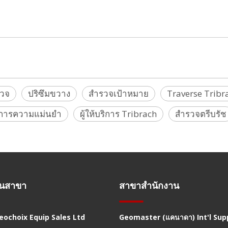
ม, ชุดทราเวิร์ส, ระบบปริซึมตรวจสอบ, ชุดปริซึมตรวจสอบ
รวจ
ปริซึมขวาง
สำรวจเป้าหมาย
Traverse Tribr
บริการความแม่นยำ
ผู้ให้บริการ Tribrach
สำรวจตรีบรัช
านสาขา
สาขาสำนักงาน
Geochoix Equip Sales Ltd
Geomaster (แคนาดา) Int'l Supp