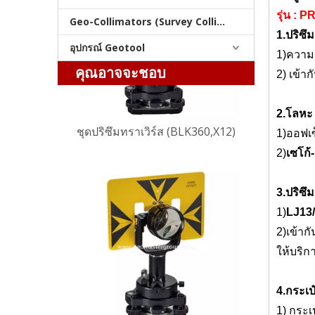
รุ่น : P
Geo-Collimators (Survey Collimators)
1.ปริซึ
อุปกรณ์ Geotool
ชุดปริซึมทราเวิร์ส (BLK360,X12)
1
)ความ
คุณอาจจะชอบ
2
) เข้า
2.
โลห
1)
ออฟเซ
2)
เซโก้
3.ปริซึ
1)
LJ13/
2)
เข้ากั
ให้บริ
ชุดปริซึมทราเวิร์ส (BLK360,SX12)
4.กระเป
1) กระ