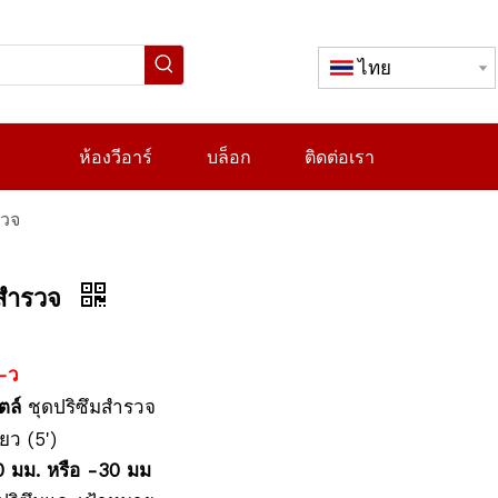
ไทย
ห้องวีอาร์
บล็อก
ติดต่อเรา
รวจ
มสำรวจ
-
ว
ตล์
ชุดปริซึมสำรวจ
ียว (5')
0 มม. หรือ -30 มม