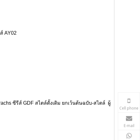
ีส์ AY02
achs ซีรีส์ GDF สไตล์ดั้งเดิม
ยกเว้นต้นฉบับ
-
สไตล์
ผู้
Cell phone
E-mail