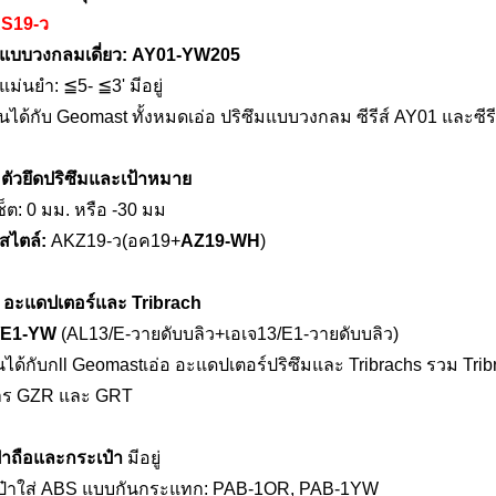
RS
19
-
ว
มแบบวงกลมเดี่ยว: AY01-
YW2
05
แม่นยำ:
≦5
-
≦3
' มีอยู่
กันได้กับ Geomast ทั้งหมด
เอ่อ
ปริซึมแบบวงกลม ซีรีส์ AY01 และซีร
ะ
ตัวยึดปริซึมและเป้าหมาย
็ต: 0 มม. หรือ -30 มม
-สไตล์:
AKZ19
-
ว
(อค1
9
+
AZ1
9-WH
)
ม
อะแดปเตอร์และ Tribrach
E1-YW
(AL13/
E
-
วายดับบลิว+
เอเจ13/
E1
-
วายดับบลิว
)
นได้กับก
ll Geomast
เอ่อ
อะแดปเตอร์ปริซึมและ Tribrachs
รวม Tribr
การ GZR และ GRT
๋าถือและกระเป๋า
มีอยู่
เป๋าใส่ ABS แบบกันกระแทก: PAB-1OR, PAB-1YW