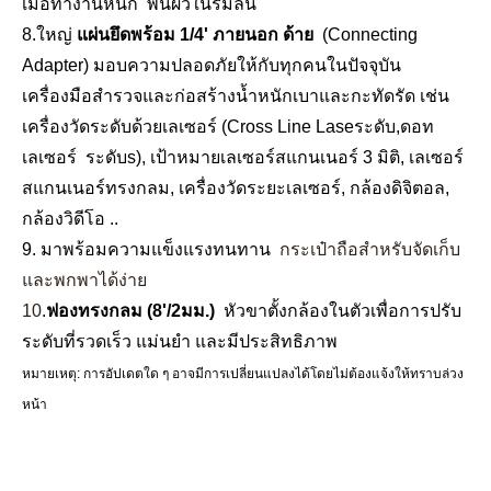
เมื่อทำงานหนัก พื้นผิวในร่มลื่น
8
.ใหญ่
แผ่นยึดพร้อม 1/4'
ภายนอก
ด้าย
(Connecting
Adapter) มอบความปลอดภัยให้กับทุกคนในปัจจุบัน
เครื่องมือสำรวจและก่อสร้างน้ำหนักเบาและกะทัดรัด เช่น
เครื่องวัดระดับด้วยเลเซอร์ (Cross Line Lase
ระดับ
,ดอท
เลเซอร์
ระดับ
s), เป้าหมายเลเซอร์สแกนเนอร์ 3 มิติ, เลเซอร์
สแกนเนอร์ทรงกลม, เครื่องวัดระยะเลเซอร์, กล้องดิจิตอล,
กล้องวิดีโอ ..
9
. มาพร้อมความแข็งแรงทนทาน
กระเป๋าถือสำหรับจัดเก็บ
และพกพาได้ง่าย
10
.
ฟองทรงกลม (8'/2มม.)
หัวขาตั้งกล้องในตัวเพื่อการปรับ
ระดับที่รวดเร็ว แม่นยำ และมีประสิทธิภาพ
หมายเหตุ: การอัปเดตใด ๆ อาจมีการเปลี่ยนแปลงได้โดยไม่ต้องแจ้งให้ทราบล่วง
หน้า
คำหลักและแฮชแท็ก
เครื่องมือสำรวจ, อุปกรณ์การสำรวจ, อุปกรณ์เสริมการสำรวจ, ระบบการทำแผนที่มือถือ, การ