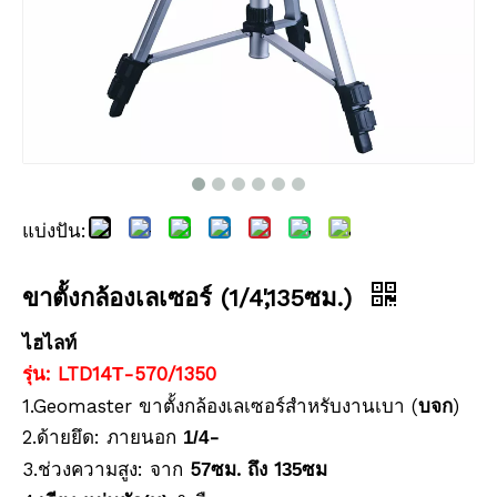
แบ่งปัน:
ขาตั้งกล้องเลเซอร์ (1/4',135ซม.)
ไฮไลท์
รุ่น: LTD14
-570/1350
T
1.Geomaster ขาตั้งกล้องเลเซอร์สำหรับงานเบา (
บจก
)
2.ด้ายยึด: ภายนอก
-
1/4
3.ช่วงความสูง: จาก
5
ซม. ถึง 1
ซม
7
35