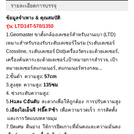
รายละเอียดการบรรจุ
ข้อมูลจำเพาะ &
คุณสมบัติ
รุ่น: LTD14
T
-570/1350
1.Geomaster ขาตั้งกล้องเลเซอร์สำหรับงานเบา (LTD)
เหมาะสำหรับรองรับระดับเลเซอร์ในร่ม (ระดับเลเซอร์
Crossline, ระดับเลเซอร์ Dot)
เครื่องวัดระยะด้วยเลเซอร์,
เครื่องค้นหาระยะด้วยเลเซอร์,
เป้าหมายการสำรวจ, เป้า
หมายเลเซอร์สแกนเนอร์, สแกนเนอร์ทรงกลม...
2.ขั้นต่ำ ความสูง:
5
7
c
m
3.สูงสุด ความสูง:
1
35
ซม
4. ช่วงระดับความสูง:
5.
H
และ
C
อันดับ
สะดวกเพื่อให้ถูกต้อง การปรับความสูง
6.
เอียง
ไอเอ็นจี
H
อี๊ด
P
ช้า
เพื่อความรวดเร็ว การติดตั้ง
และการวัดแบบหลายมุม
7.ปัดเศษ ตีนยาง ให้การยึดเกาะที่มั่นคงและความมั่นคง