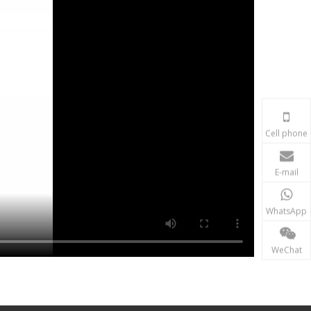
Cell phone
E-mail
WhatsApp
WeChat