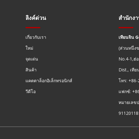
ลิงค์ด่วน
สำนักง
เกี่ยวกับเรา
เทียนจิน 
ใหม่
(ส่วนหนึ่
จุดเด่น
No.4-1,ฮ่อ
สินค้า
Dist., เที
แคตตาล็อกอิเล็กทรอนิกส์
โทร: +86-
วีดีโอ
แฟกซ์: +8
หมายเลขประ
9112011